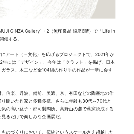
I GINZA Gallery1・2（無印良品 銀座6階）で「Life in
」を開催する。
テーマにアート（＝文化）を広げるプロジェクトで、2021年か
22年には「デザイン」、今年は「クラフト」を掲げ、日本
ガラス、木工など全104組の作り手の作品が一堂に会す
、信楽、丹波、備前、美濃、京、有田などの陶産地の作
り開いた作家と多種多様。さらに年齢も30代～70代と
人気の高い益子・郡司製陶所、高野山の麓で薪窯焼成する
を見るだけで楽しみな企画展だ。
ものづくりにおいて、伝統というスケールさえ超越した