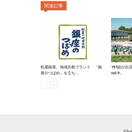
関連記事
松屋銀座、地域共創ブランド 「銀
197組が出
座のつばめ」を立ち...
vol.9」
Abo