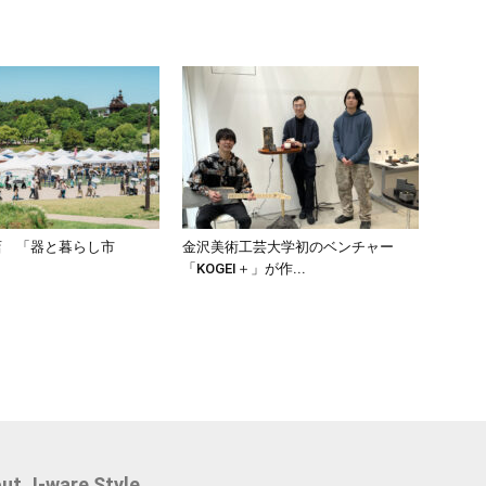
店 「器と暮らし市
金沢美術工芸大学初のベンチャー
「KOGEI＋」が作...
ut J-ware Style