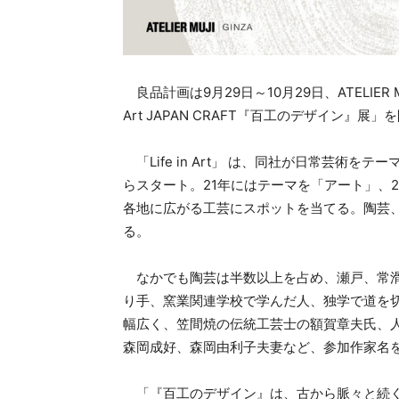
良品計画は9月29日～10月29日、ATELIER MUJ
Art JAPAN CRAFT『百工のデザイン』展
「Life in Art」 は、同社が日常芸術を
らスタート。21年にはテーマを「アート」、
各地に広がる工芸にスポットを当てる。陶芸、
る。
なかでも陶芸は半数以上を占め、瀬戸、常滑
り手、窯業関連学校で学んだ人、独学で道を切
幅広く、笠間焼の伝統工芸士の額賀章夫氏、
森岡成好、森岡由利子夫妻など、参加作家名
「『百工のデザイン』は、古から脈々と続く