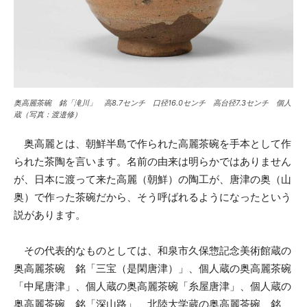
奥高麗茶碗 銘「滝川」 高8.7センチ 口径16.0センチ 高台径7.3センチ 個人
蔵（写真：渡邉修）
奥高麗とは、朝鮮半島で作られた高麗茶碗を手本として作
られた茶陶を言います。名前の由来は明らかではありません
が、日本に渡って来た高麗（朝鮮）の陶工が、唐津の奥（山
奥）で作った茶碗だから、そう呼ばれるようになったという
説があります。
その代表的なものとしては、和泉市久保惣記念美術館蔵の
奥高麗茶碗 銘「三宝（是閑唐津）」、個人蔵の奥高麗茶碗
「中尾唐津」、個人蔵の奥高麗茶碗「糸屋唐津」、個人蔵の
奥高麗茶碗 銘「深山路」、北陸大学蔵の奥高麗茶碗 銘