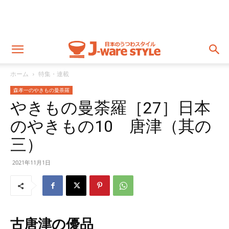
ホーム
特集・連載
森孝一のやきもの曼荼羅
やきもの曼荼羅［27］日本
のやきもの10 唐津（其の
三）
2021年11月1日
古唐津の優品