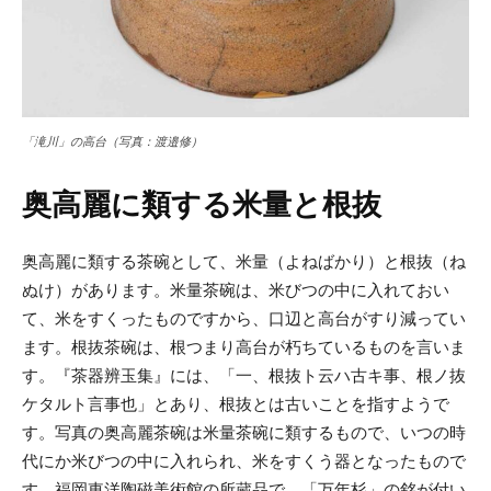
「滝川」の高台
（写真：渡邉修）
奥高麗に類する米量と根抜
奥高麗に類する茶碗として、米量（よねばかり）と根抜（ね
ぬけ）があります。米量茶碗は、米びつの中に入れておい
て、米をすくったものですから、口辺と高台がすり減ってい
ます。根抜茶碗は、根つまり高台が朽ちているものを言いま
す。『茶器辨玉集』には、「一、根抜ト云ハ古キ事、根ノ抜
ケタルト言事也」とあり、根抜とは古いことを指すようで
す。写真の奥高麗茶碗は米量茶碗に類するもので、いつの時
代にか米びつの中に入れられ、米をすくう器となったもので
す。福岡東洋陶磁美術館の所蔵品で、「万年杉」の銘が付い