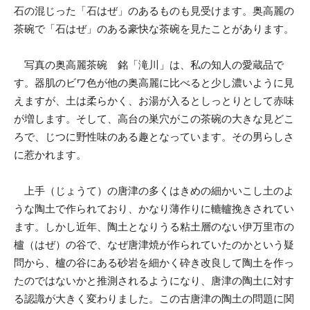
石の混じった「石はぜ
」
のあるものも見受けます。奥高麗の
茶碗で「石はぜ」のある豪快な茶碗を見たことがあります。
写真の奥高麗茶碗 銘「滝川」は、私の知人の愛蔵品で
す。器肌の
ビワ
色が他の奥高麗に比べると少し濃いように見
えますが、土は柔らかく、お湯が入るとしっとりとして赤味
が増します。そして、高台の巣穴がこの茶碗の大きな見どこ
ろで、じつに野性味のある趣となっています。その男らしさ
に惹かれます。
上手（じょうて）の唐津の多くはきめの細かいこし土のよ
うな陶土で作られており、かなり薄作りに轆轤挽きされてい
ます。しかし近年、陶土となりうる粘土層のない伊万里市の
櫨（はぜ）の谷で、なぜ唐津焼が作られていたのかという疑
問から、櫨の谷にある砂岩を細かく砕き改良して陶土を作っ
たのではないかと推測されるようになり、唐津の陶土に対す
る認識が大きく変わりました。この古唐津の陶土の問題に関