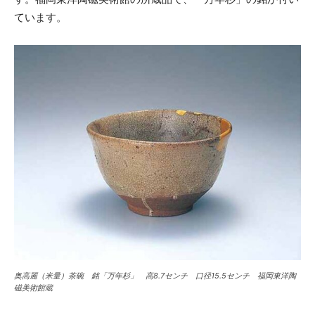
ています。
奥高麗（米量）茶碗 銘「万年杉」 高8.7センチ 口径15.5センチ 福岡東洋陶
磁美術館蔵