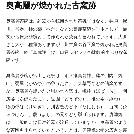
奥高麗が焼かれた古窯跡
奥高麗茶碗は、雑器から転用された茶碗ではなく、井戸、熊
川、呉器、柿の蔕（へた）などの高麗茶碗を手本として、最
初から抹茶茶碗として作られた茶碗と言われています。大き
さも大小二種類ありますが、川古窯の谷下窯で焼かれた奥高
麗茶碗 銘「真蔵院」は、口径13センチの比較的小ぶりな茶
碗です。
奥高麗茶碗が出土した窯は、市ノ瀬高麗神、藤の川内、焼
山、甕屋（かめや）の谷（たに）、大草野などの諸窯です
が、奥高麗を焼いたと思われる窯は、帆柱（ほばしら）、阿
房谷（あぼんだに）、道園（どうぞの）、椎の峯（みね）、
牧の欅谷（けやき）、川古窯の谷下（たにしも）、百間（ひ
ゃつけん）、葭（よし）の元などが挙げられます。唐津焼
は、一般的には日常雑器が流通していますが、奥高麗のよう
な茶陶も作られていたということは、唐津焼の幅の広さを裏