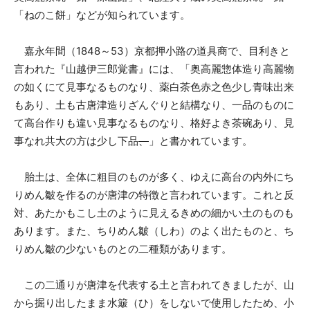
「ねのこ餅」などが知られています。
嘉永年間（1848～53）京都押小路の道具商で、目利きと
言われた『山越伊三郎覚書』には、「奥高麗惣体造り高麗物
の如くにて見事なるものなり、薬白茶色赤之色少し青味出来
もあり、土も古唐津造りざんぐりと結構なり、一品のものに
て高台作りも違い見事なるものなり、格好よき茶碗あり、見
事なれ共大の方は少し下品
、
」と書かれています。
胎土は、全体に
粗
目のものが多く、
ゆえ
に高台の内外にち
りめん皺を作るのが唐津の特徴と言われています。これと反
対、あたかもこし土のように見えるきめの細かい土のものも
あります。また、ちりめん皺
（しわ）
のよく出たものと、ち
りめん皺の少ないものとの二種類があります。
この二通りが唐津を代表する土と言われて
き
ましたが、山
から掘り出したまま水簸（ひ）をしないで使用したため、小