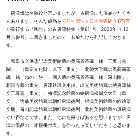
唐津焼は名脇役と言いましたが、古唐津にも優品がたくさ
んあります。そんな優品を
公益社団法人日本陶磁協会
が発行する『陶説』の古唐津特集（第811号、2020年11-12
月合併号）に書きましたので、名前だけを列記しておきま
す。
和泉市久保惣記念美術館蔵の奥高麗茶碗 銘「三宝（是
閑）」（
重要文化財、
以下、
重文）、北陸大学蔵の奥高麗茶
碗 銘「ねのこ餅」、個人蔵の奥高麗茶碗 銘「深山路」、
相国寺蔵の重文、唐津鉄班文水指、出光美術館蔵の絵唐津柿
文三耳壺（重文）、梅澤記念館蔵の絵唐津松樹文大皿（重
文）、逸翁美術館蔵の朝鮮唐津徳利、根津美術館蔵の鉄絵葦
文瓶、畠山記念館蔵の朝鮮唐津徳利、北村美術館蔵の斑唐津
ぐい呑などです。まだ、他にも探せばあると思いますが、唐
津の優品の「相撲番付表」を作ったら楽しいだろうと思いま
す。