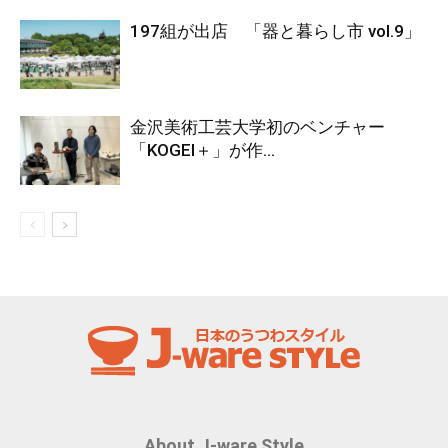
197組が出店 「器と暮らし市 vol.9」
金沢美術工芸大学初のベンチャー
「KOGEI＋」が作...
About J-ware Style