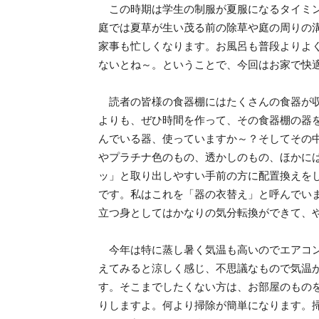
この時期は学生の制服が夏服になるタイミン
庭では夏草が生い茂る前の除草や庭の周りの
家事も忙しくなります。お風呂も普段よりよ
ないとね～。ということで、今回はお家で快
読者の皆様の食器棚にはたくさんの食器が収
よりも、ぜひ時間を作って、その食器棚の器
んでいる器、使っていますか～？そしてその
やプラチナ色のもの、透かしのもの、ほかに
ッ」と取り出しやすい手前の方に配置換えを
です。私はこれを「器の衣替え」と呼んでい
立つ身としてはかなりの気分転換ができて、
今年は特に蒸し暑く気温も高いのでエアコン
えてみると涼しく感じ、不思議なもので気温
す。そこまでしたくない方は、お部屋のもの
りしますよ。何より掃除が簡単になります。