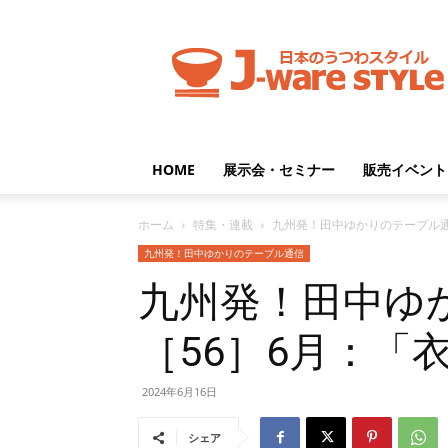
J-
ware
Style
HOME
展示会・セミナー
販売イベント
ホーム
特集・連載
九州発！田中ゆかりのテーブル
九州発！田中ゆかりのテーブル通信
九州発！田中ゆ
［56］6月：「
2024年6月16日
シェア