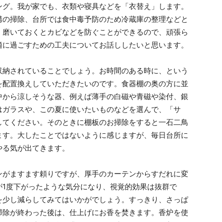
グ。我が家でも、衣類や寝具などを「衣替え」します。
溝の掃除、台所では食中毒予防のため冷蔵庫の整理などと
く磨いておくとカビなどを防ぐことができるので、頑張ら
適に過ごすための工夫についてお話ししたいと思います。
納されていることでしょう。お時間のある時に、という
を配置換えしていただきたいのです。食器棚の奥の方に並
中から涼しそうな器、例えば薄手の白磁や青磁や染付、銀
はガラスや、この夏に使いたいものなどを選んで、「サ
してください。そのときに棚板のお掃除をすると一石二鳥
ます。大したことではないように感じますが、毎日台所に
やる気が出てきます。
がますます頼りですが、厚手のカーテンからすだれに変
が1度下がったような気分になり、視覚的効果は抜群で
を少し減らしてみてはいかがでしょう。すっきり、さっぱ
掃除が終わった後は、仕上げにお香を焚きます。香炉を使