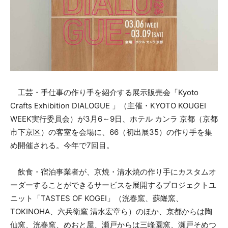
工芸・手仕事の作り手を紹介する展示販売会「Kyoto
Crafts Exhibition DIALOGUE 」（主催・KYOTO KOUGEI
WEEK実行委員会）が3月6～9日、ホテル カンラ 京都（京都
市下京区）の客室を会場に、66（初出展35）の作り手を集
め開催される。今年で7回目。
飲食・宿泊事業者が、京焼・清水焼の作り手にカスタムオ
ーダーすることができるサービスを展開するプロジェクトユ
ニット「TASTES OF KOGEI」（洸春窯、蘇嶐窯、
TOKINOHA、六兵衛窯 清水宏章ら）のほか、京都からは陶
仙窯、洸春窯、めおと屋、瀬戸からは三峰園窯、瀬戸そめつ