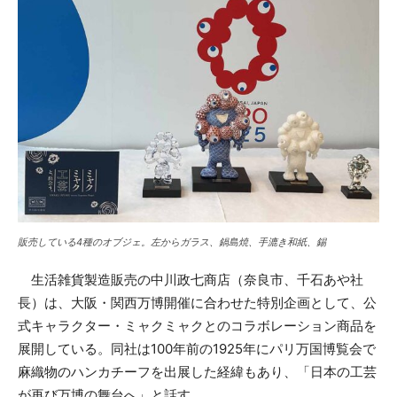
販売している4種のオブジェ。左からガラス、鍋島焼、手漉き和紙、錫
生活雑貨製造販売の中川政七商店（奈良市、千石あや社
長）は、大阪・関西万博開催に合わせた特別企画として、公
式キャラクター・ミャクミャクとのコラボレーション商品を
展開している。同社は100年前の1925年にパリ万国博覧会で
麻織物のハンカチーフを出展した経緯もあり、「日本の工芸
が再び万博の舞台へ」と話す。