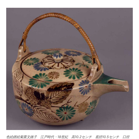
色絵銹絵菊栗文銚子 江戸時代・18世紀 高10.2センチ 底径10.5センチ 口径