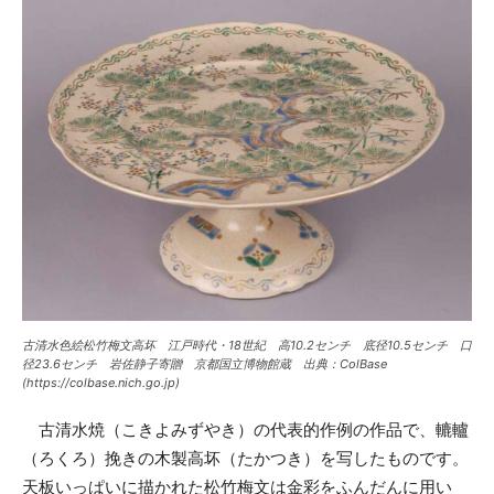
古清水色絵松竹梅文高坏 江戸時代・18世紀 高10.2センチ 底径10.5センチ 口
径23.6センチ 岩佐静子寄贈 京都国立博物館蔵 出典：ColBase
(https://colbase.nich.go.jp)
古清水焼（こきよみずやき）の代表的作例の作品で、轆轤
（ろくろ）挽きの木製高坏（たかつき）を写したものです。
天板いっぱいに描かれた松竹梅文は金彩をふんだんに用い