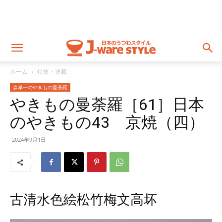
ホーム
特集・連載
森孝一のやきもの曼荼羅
やきもの曼荼羅［61］日本
のやきもの43 京焼（四）
2024年9月1日
古清水色絵松竹梅文高坏