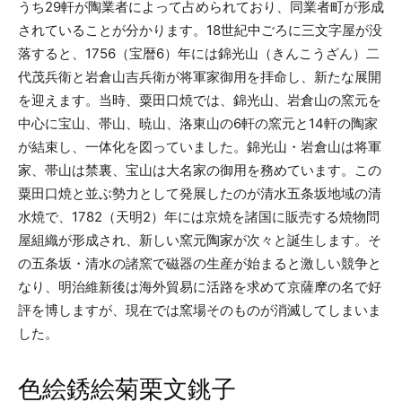
うち29軒が陶業者によって占められており、同業者町が形成
されていることが分かります。18世紀中ごろに三文字屋が没
落すると、1756（宝暦6）年には錦光山（きんこうざん）二
代茂兵衛と岩倉山吉兵衛が将軍家御用を拝命し、新たな展開
を迎えます。当時、粟田口焼では、錦光山、岩倉山の窯元を
中心に宝山、帯山、暁山、洛東山の6軒の窯元と14軒の陶家
が結束し、一体化を図っていました。錦光山・岩倉山は将軍
家、帯山は禁裏、宝山は大名家の御用を務めています。この
粟田口焼と並ぶ勢力として発展したのが清水五条坂地域の清
水焼で、1782（天明2）年には京焼を諸国に販売する焼物問
屋組織が形成され、新しい窯元陶家が次々と誕生します。そ
の五条坂・清水の諸窯で磁器の生産が始まると激しい競争と
なり、明治維新後は海外貿易に活路を求めて京薩摩の名で好
評を博しますが、現在では窯場そのものが消滅してしまいま
した。
色絵銹絵菊栗文銚子