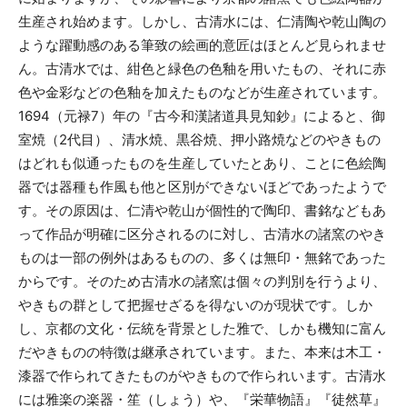
生産され始めます。しかし、古清水には、仁清陶や乾山陶の
ような躍動感のある筆致の絵画的意匠はほとんど見られませ
ん。古清水では、紺色と緑色の色釉を用いたもの、それに赤
色や金彩などの色釉を加えたものなどが生産されています。
1694（元禄7）年の『古今和漢諸道具見知鈔』によると、御
室焼（2代目）、清水焼、黒谷焼、押小路焼などのやきもの
はどれも似通ったものを生産していたとあり、ことに色絵陶
器では器種も作風も他と区別ができないほどであったようで
す。その原因は、仁清や乾山が個性的で陶印、書銘などもあ
って作品が明確に区分されるのに対し、古清水の諸窯のやき
ものは一部の例外はあるものの、多くは無印・無銘であった
からです。そのため古清水の諸窯は個々の判別を行うより、
やきもの群として把握せざるを得ないのが現状です。しか
し、京都の文化・伝統を背景とした雅で、しかも機知に富ん
だやきものの特徴は継承されています。また、本来は木工・
漆器で作られてきたものがやきもので作られいます。古清水
には雅楽の楽器・笙（しょう）や、『栄華物語』『徒然草』