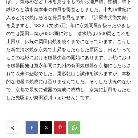
ぼ）、焼締めなど土味を見せるものから瀬戸釉、飴釉、釉下
鉄絵など清水焼本来の作風を得意としました。十九19世紀に
入ると清水焼は急速な発展を見せます。『沢屋吉兵衛文書』
を見ますと、1822（文政5五）年に京焼問屋が扱ったやきも
のでは粟田口焼が6500両に対し、清水焼は7500両とこれを
上回り、伝統の粟田口焼を凌ぐまでになっています。こうし
た新生清水焼が京焼で上昇をもたらした原因は、何といって
もこの地域における磁器生産の開始にあります。京焼におけ
る磁器開発は寛永年間に九州の有田焼磁器が京都にもたらさ
れて以来の悲願でした。尾形乾山も試作を試みますが、本格
的な磁器の焼成には至りませんでした。そうした状況のなか
で、京都で最初に磁器の焼成に成功し、京焼に新風をもたら
した先駆者が奥田潁川（えいせん）です。