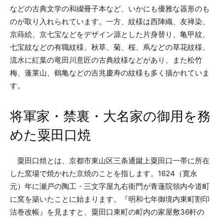
などの古典文学の和綴冊子本など、いかにも優雅な器形のも
のが取り入れられています。一方、紋様は西陣織、友禅染、
京蒔絵、京七宝などをデザイン源とした片身替り、亀甲紋、
七宝紋などの有職紋様、秋草、菊、桜、蔦などの草花紋様、
流水に紅葉の竜田川意匠の古典紋様などがあり、また松竹
梅、蓬莱山、鶴亀などの吉兆慶寿の紋様も多く描かれていま
す。
将軍家・禁裏・大名家の御用を務
めた粟田口焼
粟田口焼とは、京都市東山区三条通蹴上粟田口一帯に所在
した窯場で焼かれた京焼のことを指します。1624（寛永
元）年に瀬戸の陶工・三文字屋九右衛門が青蓮院領内今道町
に窯を築いたことに始まります。『明和七年御境内東町割印
沽巻改帳』を見ますと、粟田口東町の町内の家屋敷36軒の