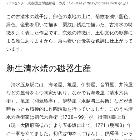
23.6センチ 京都国立博物館蔵 出典：ColBase (https://colbase.nich.go.jp)
この古清水の銚子は、卵色の素地の上に、菊紋を濃い藍色、
緑色、金彩を用いて描き、栗紋は銹絵で描いた、古清水の特
徴をよく表した作品です。京焼の特徴は、王朝文化の影響に
よる雅にありますから、落ち着いた優美な色調に仕上がって
います。
新生清水焼の磁器生産
清水五条坂には、海老屋、亀屋、伊勢屋、音羽屋、井筒屋
などの屋号をもつ陶家があり、なかでも海老屋（清水六兵
衛）、亀屋（和気亀亭）、伊勢屋（水越与三兵衛）などが当
時もっとも積極的に作陶活動を行っていました。このうち清
水六兵衛家は初代六兵衛（1738～99）が、摂津国島上群
（現・大阪府高槻市）より五条坂に出て、1771（明和8）年
に一家を立てました。初代は御本（ごほん）、伊羅保（いら