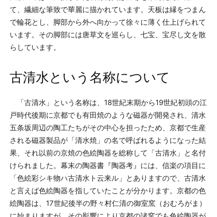
て、繊細な筆致で華麗に描かれています。天板は縁をつまん
で輪花とし、脚部から外へ向かって徐々に薄く仕上げられて
います。その脚部には唐草文を巡らし、七宝、宝尽し文を散
らしています。
古清水という名称について
「古清水」という名称は、18世紀末期から19世紀初頭の江
戸時代後期に京都でも有田焼のような磁器が開発され、清水
五条坂周辺の陶工たちがその中心を担ったため、京都で生産
される磁器製品が「清水焼」の名で呼ばれるようになった結
果、それ以前の京焼の色絵陶器を総称して「古清水」と名付
けられました。幕末の陶器書『陶器考』には、信楽の項目に
「色絵彩シキ物ハ古清水ト云来ル」とありますので、古清水
と言えば色絵陶器を指していたことが分かります。京都の色
絵陶器は、17世紀後半の野々村仁清の御室窯（おむろがま）
に始まりますが、その影響により京都の諸窯でも色絵陶器が