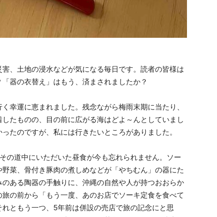
害、土地の浸水などが気になる毎日です。読者の皆様は
？「器の衣替え」はもう、済まされましたか？
く幸運に恵まれました。残念ながら梅雨末期に当たり、
着したものの、目の前に広がる海はどよ～んとしていまし
かったのですが、私には行きたいところがありました。
その道中にいただいた昼食が今も忘れられません。ソー
や野菜、骨付き豚肉の煮しめなどが「やちむん」の器にた
みのある陶器の手触りに、沖縄の自然や人が持つおおらか
の旅の前から「もう一度、あのお店でソーキ定食を食べて
それともう一つ、5年前は併設の売店で旅の記念にと思