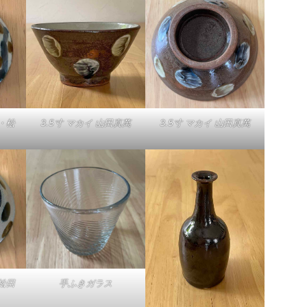
・松
3.5寸 マカイ 山田真萬
3.5寸 マカイ 山田真萬
松田
手ふきガラス