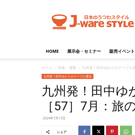
J-
ware
Style
HOME
展示会・セミナー
販売イベント
ホーム
特集・連載
九州発！田中ゆかりのテーブル
九州発！田中ゆかりのテーブル通信
九州発！田中ゆ
［57］7月：旅
2024年7月17日
シェア