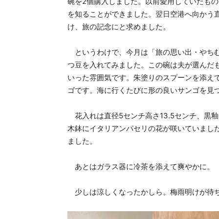
碗を2個購入しました。以前愛用していたも
を知ることができました。翌日空港へ向かう
け、旅の記念にと求めました。
というわけで、今月は「旅の思い出・やちむ
つ豆を入れてみました。この碗は夫が選んだも
いった雰囲気です。朱塗りのスプーンを添え
ゴです。海に行くたびに形の良いサンゴを見
花入れは直径5センチ高さ13.5センチ、黒
木鉢にイタリアンパセリの花が咲いていまし
ました。
あとはガラス器に冷茶を添えて爽やかに。
少しは涼しくなったかしら。梅雨明けが待