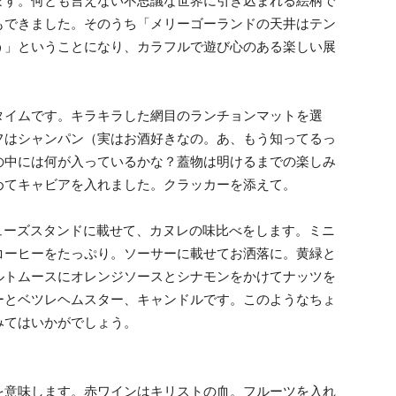
ます。何とも言えない不思議な世界に引き込まれる絵柄で
もできました。そのうち「メリーゴーランドの天井はテン
う」ということになり、カラフルで遊び心のある楽しい展
イムです。キラキラした網目のランチョンマットを選
フはシャンパン（実はお酒好きなの。あ、もう知ってるっ
の中には何が入っているかな？蓋物は明けるまでの楽しみ
めてキャビアを入れました。クラッカーを添えて。
ューズスタンドに載せて、カヌレの味比べをします。ミニ
コーヒーをたっぷり。ソーサーに載せてお洒落に。黄緑と
ルトムースにオレンジソースとシナモンをかけてナッツを
ーとベツレヘムスター、キャンドルです。このようなちょ
みてはいかがでしょう。
意味します。赤ワインはキリストの血。フルーツを入れ