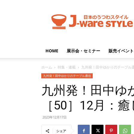
J-
ware
Style
HOME
展示会・セミナー
販売イベント
ホーム
特集・連載
九州発！田中ゆかりのテーブル
九州発！田中ゆかりのテーブル通信
九州発！田中ゆ
［50］12月：
2023年12月17日
シェア