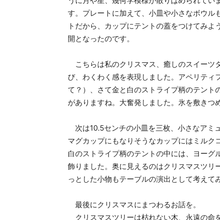
うに月や星、幾何学模様が散りばめられてい
す。プレートに加えて、小皿や小さなボウル
トだから、カップにテントの蓋をつけてみよ
開となったのです。
こちらは私のクリスマス、癒しのスイーツタ
び、わくわく感を表現しました。アペリティ
て？）、さて金と白のストライプ柄のテント
がありますね。大奮発しました。氷を敷きつ
次は10.5センチの小皿を三枚、小さなアミ
マグカップにもなりそうなカップにはミルク
白のストライプ柄のテントの中には、ヨーグ
飾りました。奥に見えるのはクリスマスツリ
っとした小物もテーブルの演出として考えて
最後にクリスマスにまつわるお話を。
クリスマスツリーは枯れない木、永遠の命を