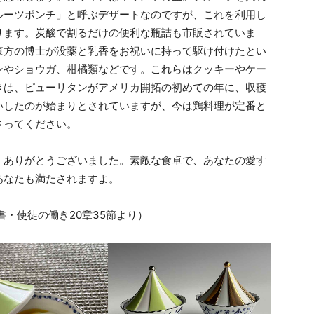
ルーツポンチ」と呼ぶデザートなのですが、これを利用し
ります。炭酸で割るだけの便利な瓶詰も市販されていま
東方の博士が没薬と乳香をお祝いに持って駆け付けたとい
ンやショウガ、柑橘類などです。これらはクッキーやケー
きは、ピューリタンがアメリカ開拓の初めての年に、収穫
いしたのが始まりとされていますが、今は鶏料理が定番と
さってください。
ありがとうございました。素敵な食卓で、あなたの愛す
あなたも満たされますよ。
・使徒の働き20章35節より）