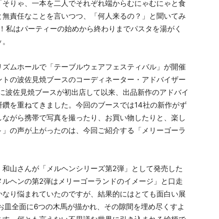
「そりゃ、一本を二人でそれぞれ端からむにゃむにゃと食
と無責任なことを言いつつ、「何人来るの？」と聞いてみ
だ！私はパーティーの始めから終わりまでパスタを湯がく
ッ。
ズムホールで「テーブルウェアフェスティバル」が開催
ントの波佐見焼ブースのコーディネーター・アドバイザー
年に波佐見焼ブースが初出店して以来、出品新作のアドバイ
鑽を重ねてきました。今回のブースでは14社の新作がず
しながら携帯で写真を撮ったり、お買い物したりと、楽し
～」の声が上がったのは、今回ご紹介する「メリーゴーラ
和山さんが「メルヘンシリーズ第2弾」として発売した
メルヘンの第2弾はメリーゴーランドのイメージ」と口走
かなり悩まれていたのですが、結果的にはとても面白い展
お皿全面に6つの木馬が描かれ、その隙間を埋め尽くすよ