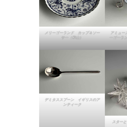
メリーゴーランド カップ＆ソー
アミュー
サー（和山）
ーゴーラン
デミタススプーン イギリスのア
ンティーク
スターと