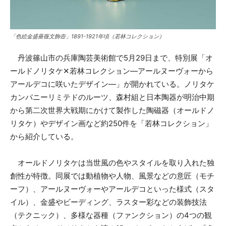
「色絵金盛薔薇文飾壺」1891-1921年頃（若林コレクション）
丹波篠山市の兵庫陶芸美術館で5月29日まで、特別展「オ
ールドノリタケ✕若林コレクション―アールヌーヴォーから
アールデコに咲いたデザイン―」が開かれている。ノリタケ
カンパニーリミテドのルーツ、森村組と日本陶器が明治中期
から第二次世界大戦期にかけて製作した陶磁器（オールドノ
リタケ）やデザイン画など約250件を「若林コレクション」
から紹介している。
オールドノリタケは当世風の色やスタイルを取り入れた独
創性が特徴。同展では動植物や人物、風景などの意匠（モチ
ーフ）、アールヌーヴォーやアールデコといった様式（スタ
イル）、金盛やビーディング、ラスター彩などの装飾技法
（テクニック）、多様な器種（ファンクション）の4つの観