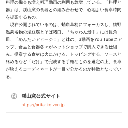
料理の機会も増え料理動画の利用も急増している。「料理と
器」は、渓山窯の食器との組み合わせで、心地よい食卓時間
を提案するもの。
現在公開されているのは、蛸唐草柄にフォーカスし、嬉野
温泉名物の湯豆腐とそば猪口、「ちゃわん最中」には長角
皿、「めんたいアヒージョ」と鉢の、3動画をYou Tubeにア
ップ、食品と食器各々がネットショップで購入できる仕組
み。提案する食材は火にかける、トッピングする、ソースと
絡めるなど「だけ」で完成する手軽なものを選定の上、食卓
が映えるコーディネートが一目で分かるのが特徴となってい
る。
渓山窯公式サイト
https://arita-keizan.jp