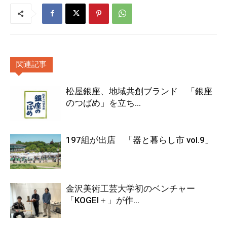
関連記事
松屋銀座、地域共創ブランド 「銀座
のつばめ」を立ち...
197組が出店 「器と暮らし市 vol.9」
金沢美術工芸大学初のベンチャー
「KOGEI＋」が作...