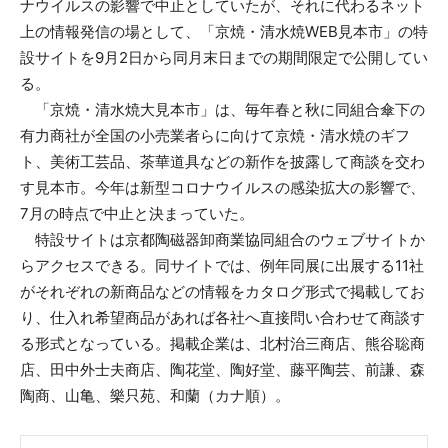
ナウイルスの影響で中止としていたが、それに代わるネット
上の情報発信の場として、「京焼・清水焼WEB見本市」の特
設サイトを9月2日から同月末日までの期間限定で公開してい
る。
「京焼・清水焼大見本市」は、毎年春と秋に同組合傘下の
有力商社が全国の小売業者らに向けて京焼・清水焼のギフ
ト、美術工芸品、茶華道具などの新作を披露して商談を交わ
す見本市。今年は新型コロナウイルスの感染拡大の影響で、
7月の時点で中止と決まっていた。
特設サイトは京都陶磁器卸商業協同組合のウェブサイトか
らアクセスできる。同サイトでは、例年同展に出展する11社
がそれぞれの新商品などの情報をカタログ形式で掲載してお
り、仕入れ希望商品があれば各社へ直接問い合わせて商談す
る形式となっている。掲載企業は、北村治三商店、熊谷聡商
店、田中外士夫商店、陶花堂、陶好堂、藤平陶芸、前謙、森
陶商、山亀、樂只苑、和蘭（カナ順）。