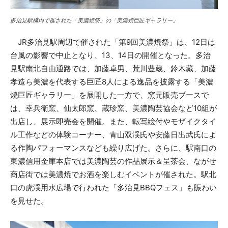
多治見駅構内で催された「美濃焼祭」の「美濃焼巨匠ギャラリー」
JR多治見駅周辺で催された「第9回美濃焼祭」は、12日は
台風の影響で中止となり、13、14日の開催となった。多治
見駅南北自由通路では、加藤卓男、荒川豊蔵、鈴木藏、加藤
孝造ら美濃を代表する巨匠8人による逸品を披露する「美濃
焼巨匠ギャラリー」を展開した一方で、窯元販売ブースで
は、幸兵衛窯、仙太郎窯、蔵珍窯、美濃陶芸協会など10組が
出店し、展示即売会を開催。また、転写絵付やモザイクタイ
ル工作などの体験コーナー、青山双渓氏や安藤日出武氏によ
る作陶パフォーマンスなども繰り広げた。さらに、駅南口の
東濃信用金庫本店では美濃陶芸の作品展示＆呈茶会、ながせ
商店街では美濃焼でお酒を楽しむイベントが催された。駅北
口の虎渓用水広場で行われた「多治見BBQフェス」も賑わい
を見せた。