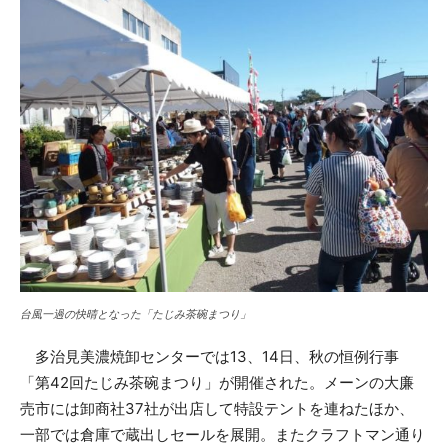
台風一過の快晴となった「たじみ茶碗まつり」
多治見美濃焼卸センターでは13、14日、秋の恒例行事
「第42回たじみ茶碗まつり」が開催された。メーンの大廉
売市には卸商社37社が出店して特設テントを連ねたほか、
一部では倉庫で蔵出しセールを展開。またクラフトマン通り