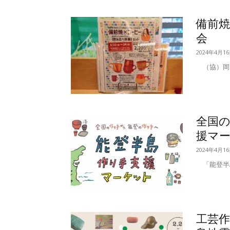
備前焼
会
2024年4月1
（協）岡山
全国の
援マ
2024年4月1
「能登半島
工芸