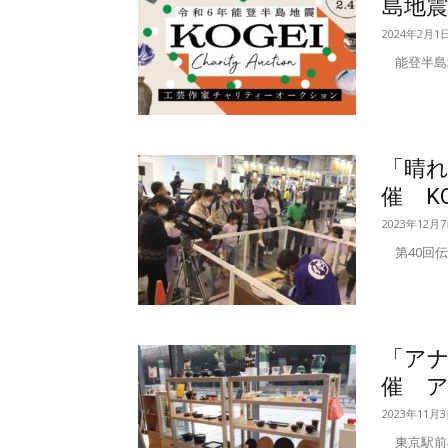
島地
2024年2月1
能登半島地
「晴
催 KO
2023年12月
第40回伝
「ア
催 
2023年11月
東京駅前の