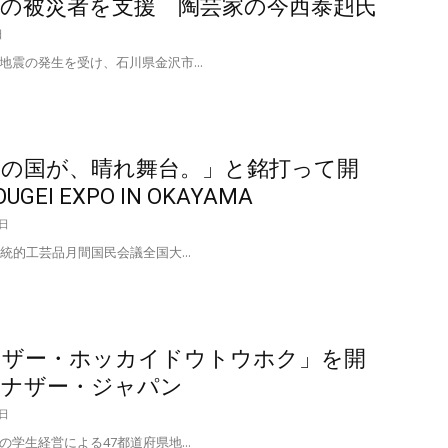
震の被災者を支援 陶芸家の今西泰赳氏
日
震の発生を受け、石川県金沢市...
れの国が、晴れ舞台。」と銘打って開
UGEI EXPO IN OKAYAMA
7日
統的工芸品月間国民会議全国大...
ナザー・ホッカイドウトウホク」を開
アナザー・ジャパン
3日
学生経営による47都道府県地...