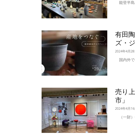
能登半島地
有田
ズ・
2024年4月2
国内外での
売り上
市」
2024年4月1
（一財）伝