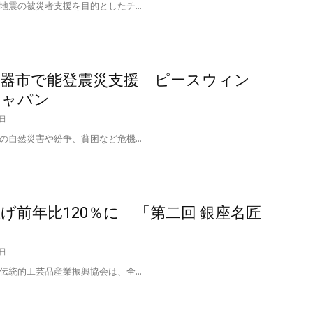
震の被災者支援を目的としたチ...
陶器市で能登震災支援 ピースウィン
ジャパン
8日
自然災害や紛争、貧困など危機...
げ前年比120％に 「第二回 銀座名匠
6日
統的工芸品産業振興協会は、全...