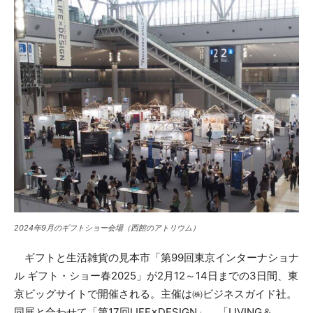
2024年9月のギフトショー会場（西館のアトリウム）
ギフトと生活雑貨の見本市「第99回東京インターナショナ
ル ギフト・ショー春2025」が2月12～14日までの3日間、東
京ビッグサイトで開催される。主催は㈱ビジネスガイド社。
同展と合わせて「第17回LIFE×DESIGN」、「LIVING＆