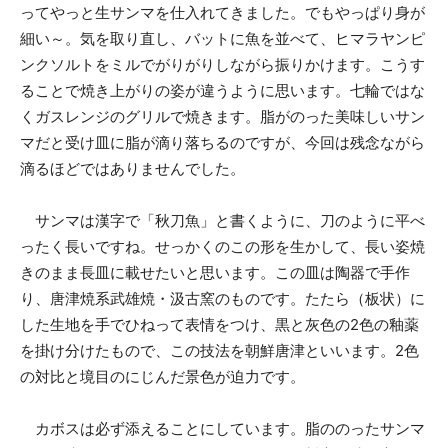
ってやっと生サンマを仕入れてきました。でもやっぱり身が
細い～。気を取り直し、バットに魚を並べて、ヒマラヤンピ
ンクソルトをミルでがりがりしながら振りかけます。こうす
ることで焼き上がりの姿が違うように思います。七輪ではな
くガスレンジのグリルで焼きます。脂がのった美味しいサン
マだと受け皿に脂が滴り落ちるのですが、今回は残念ながら
滴るほどではありませんでした。
サンマは漢字で「秋刀魚」と書くように、刀のように平べ
ったく長いですね。せっかくのこの形を生かして、長い姿焼
きのまま長皿に載せたいと思います。この皿は陶器で手作
り、唐津焼系武雄焼・汲古窯のものです。たたら（板状）に
した生地を手でひねって表情をつけ、黒と灰色の2色の釉薬
を掛け分けたもので、この技法を朝鮮唐津といいます。2色
の対比と境目のにじんだ景色が迫力です。
カボスは必ず添えることにしています。脂ののったサンマ