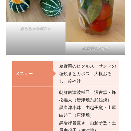
おもちゃカボチャ
自家製ピクルス
夏野菜のピクルス、サンマの
メニュー
塩焼きとカボス、大根おろ
し、冷や汁
朝鮮唐津波板皿 汲古窯・峰
松義人（唐津焼系武雄焼）
黒唐津小鉢 由起子窯・土屋
由起子（唐津焼）
黒唐津箸置き 由起子窯・土
屋由起子（唐津焼）