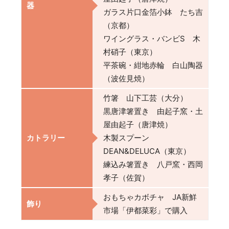
器
ガラス片口金箔小鉢 たち吉
（京都）
ワイングラス・バンビS 木
村硝子（東京）
平茶碗・紺地赤輪 白山陶器
（波佐見焼）
竹箸 山下工芸（大分）
黒唐津箸置き 由起子窯・土
屋由起子（唐津焼）
カトラリー
木製スプーン
DEAN&DELUCA（東京）
練込み箸置き 八戸窯・西岡
孝子（佐賀）
おもちゃカボチャ JA新鮮
飾り
市場「伊都菜彩」で購入