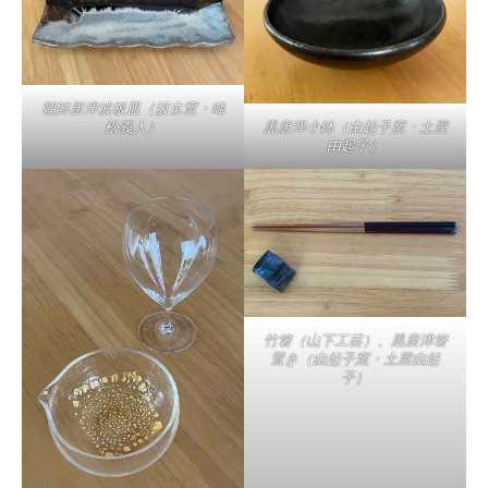
朝鮮唐津波板皿（汲古窯・峰
松義人）
黒唐津小鉢（由起子窯・土屋
由起子）
竹箸（山下工芸）、黒唐津箸
置き（由起子窯・土屋由起
子）