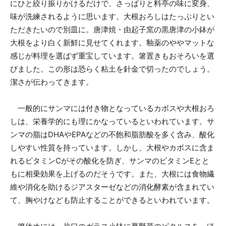
にひと絞り振りかけるだけで、さっぱりと料亭の味に変身、
味が洗練されるように思います。大根おろしはたっぷりとい
ただきたいので別皿に。唐津焼・由起子窯の黒唐津の小鉢が
大根をより白く新鮮に見せてくれます。釉薬のややマットな
感じが料理を選ばず重宝しています。箸置きもおそろいを選
びました。この形は恐らく粘土を針金で切ったのでしょう。
潔さが伝わってきます。
一般的にサンマには付き物となっているカボスや大根おろ
しは、栄養学的にも理にかなっているといわれています。サ
ンマの脂はDHAやEPAなどの不飽和脂肪酸を多く含み、酸化
しやすい性質を持っています。しかし、大根やカボスに含ま
れるビタミンCがその酸化を防ぎ、サンマのビタミンEとと
もに相乗効果を上げるのだそうです。また、大根には食物繊
維や消化を助けるジアスターゼなどの消化酵素が含まれてい
て、胸やけなども防止することができるといわれています。