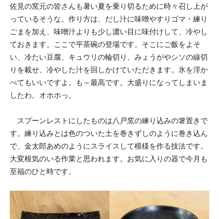
佐見の窯元の皆さんも暑い夏を乗り切るために時々召し上が
っているそうな。作り方は、だし汁に味噌やすりゴマ・練り
ごまを加え、味噌汁よりも少し濃い目に味付けして、冷やし
ておきます。ここで平茶碗の登場です。そこにご飯をよそ
い、冷たい豆腐、キュウリの輪切り、みょうがやシソの線切
りを載せ、冷やした汁を回しかけていただきます。氷を浮か
べてもいいですよ。も～最高です。大盛りになってしまいま
したわ。オホホっ。
スプーンレストにしたものは八戸窯の練り込みの箸置きで
す。練り込みとは色のついた土を巻きずしのように巻き込ん
で、金太郎あめのようにスライスして模様を作る技法です。
大変根気のいる作業と思われます。お気に入りの器で今月も
至福のひと時です。