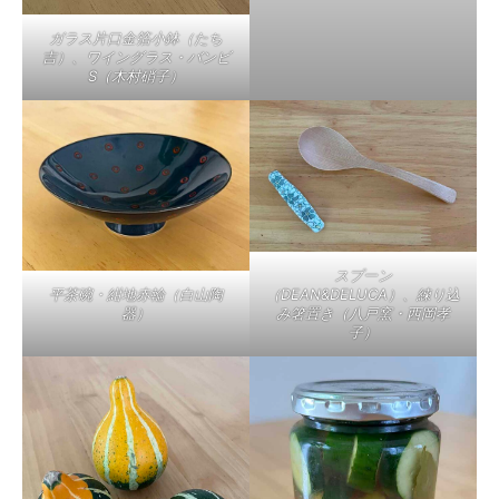
ガラス片口金箔小鉢（たち
吉）、ワイングラス・バンビ
S（木村硝子）
スプーン
平茶碗・紺地赤輪（白山陶
（DEAN&DELUCA）、練り込
器）
み箸置き（八戸窯・西岡孝
子）