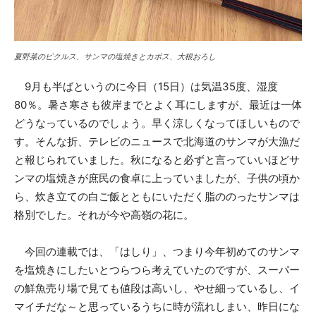
夏野菜のピクルス、サンマの塩焼きとカボス、大根おろし
9月も半ばというのに今日（15日）は気温35度、湿度
80％。暑さ寒さも彼岸までとよく耳にしますが、最近は一体
どうなっているのでしょう。早く涼しくなってほしいもので
す。そんな折、テレビのニュースで北海道のサンマが大漁だ
と報じられていました。秋になると必ずと言っていいほどサ
ンマの塩焼きが庶民の食卓に上っていましたが、子供の頃か
ら、炊き立ての白ご飯とともにいただく脂ののったサンマは
格別でした。それが今や高嶺の花に。
今回の連載では、「はしり」、つまり今年初めてのサンマ
を塩焼きにしたいとつらつら考えていたのですが、スーパー
の鮮魚売り場で見ても値段は高いし、やせ細っているし、イ
マイチだな～と思っているうちに時が流れしまい、昨日にな