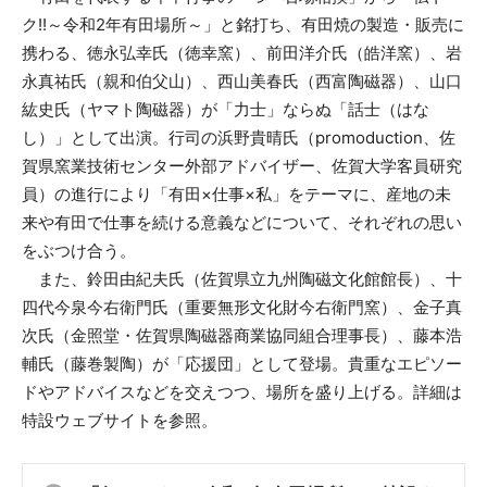
ク!!～令和2年有田場所～」と銘打ち、有田焼の製造・販売に
携わる、徳永弘幸氏（徳幸窯）、前田洋介氏（皓洋窯）、岩
永真祐氏（親和伯父山）、西山美春氏（西富陶磁器）、山口
紘史氏（ヤマト陶磁器）が「力士」ならぬ「話士（はな
し）」として出演。行司の浜野貴晴氏（promoduction、佐
賀県窯業技術センター外部アドバイザー、佐賀大学客員研究
員）の進行により「有田×仕事×私」をテーマに、産地の未
来や有田で仕事を続ける意義などについて、それぞれの思い
をぶつけ合う。
また、鈴田由紀夫氏（佐賀県立九州陶磁文化館館長）、十
四代今泉今右衛門氏（重要無形文化財今右衛門窯）、金子真
次氏（金照堂・佐賀県陶磁器商業協同組合理事長）、藤本浩
輔氏（藤巻製陶）が「応援団」として登場。貴重なエピソー
ドやアドバイスなどを交えつつ、場所を盛り上げる。詳細は
特設ウェブサイトを参照。