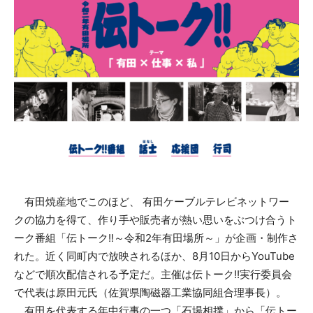
有田焼産地でこのほど、 有田ケーブルテレビネットワー
クの協力を得て、作り手や販売者が熱い思いをぶつけ合うト
ーク番組「伝トーク!!～令和2年有田場所～」が企画・制作さ
れた。近く同町内で放映されるほか、8月10日からYouTube
などで順次配信される予定だ。主催は伝トーク!!実行委員会
で代表は原田元氏（佐賀県陶磁器工業協同組合理事長）。
有田を代表する年中行事の一つ「石場相撲」から「伝トー