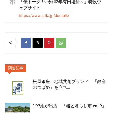
「伝トーク!!～令和2年有田場所～」特設ウ
ェブサイト
https://www.arita.jp/dentalk/
関連記事
松屋銀座、地域共創ブランド 「銀座
のつばめ」を立ち...
197組が出店 「器と暮らし市 vol.9」