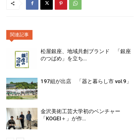
関連記事
松屋銀座、地域共創ブランド 「銀座
のつばめ」を立ち...
197組が出店 「器と暮らし市 vol.9」
金沢美術工芸大学初のベンチャー
「KOGEI＋」が作...