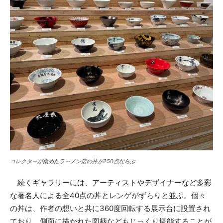
コレクターが集めたラーメン店の丼が250点ならぶ
続くギャラリーには、アーティストやデザイナーなど多彩
な著名人による全40点の丼とレンゲがずらりと並ぶ。個々
の丼は、作者の想いと共に360度回転する展示台に設置され
ており、側面に描かれた図柄などもじっくり堪能することが