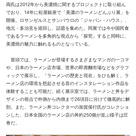
両氏は2012年から美濃焼に関するプロジェクトに取り組ん
でおり、14年に松屋銀座で「美濃のラーメンどんぶり展」を
開催。ロサンゼルスとサンパウロの「ジャパン・ハウス」、
地元・多治見を巡回し、話題を集めた。同展では今や国民食
であるラーメンを多角的な視点から「探究」すると同時に、
美濃焼の魅力に触れるものとなっている。
冒頭では、ラーメンが登場するさまざまなマンガの一コマ
や、日本のラーメン店市場、世界の即席麵市場などをグラフ
ィックで展示し、「ラーメンの歴史と現在」をひも解く。ラ
ーメン店の環境を想起させる音のインスタレーション作品を
体験することも可能だ。続く展示室では、ラーメンと丼をデ
ザインの視点で外側から内側まで26項目に分けて徹底的に解
剖。また、ラーメン丼コレクターの加賀保行氏がコレクショ
ンした、日本全国のラーメン店の丼約250個が並ぶ様子は圧
巻だ。