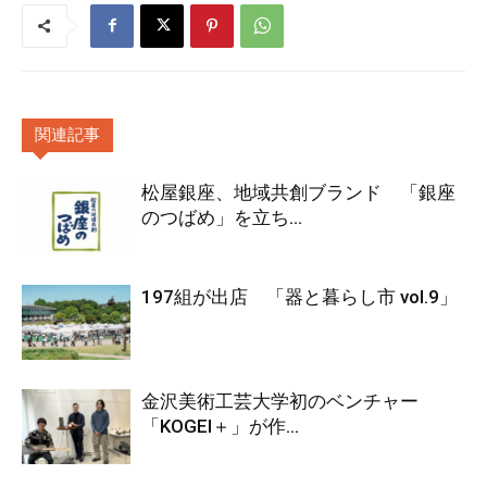
関連記事
松屋銀座、地域共創ブランド 「銀座
のつばめ」を立ち...
197組が出店 「器と暮らし市 vol.9」
金沢美術工芸大学初のベンチャー
「KOGEI＋」が作...