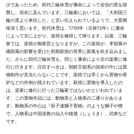
少であったため、初代三輪休雪が藩命によって佐伯の窯を踏
襲し、現在に及んでいます。三輪家においては、「大和国三
輪の里より来往した」と言い伝えられているようで、大変興
味深く思います。初代休雪は、1700年（元禄13年）に藩命
によって京に上がり、楽焼を修得して帰ります。以後、三輪
家では、楽焼が御家芸となりますが、この楽焼が、李朝風や
織部風の影響を受けた初期萩焼の世界に新風を吹き込みまし
た。さらに四代三輪休雪も、同じく藩命により京の楽家に修
行に行きます。注目すべきは、朝鮮王朝系の技術の中には置
物制作が見当たらないことです。楽焼では早くから置物や香
炉などの作例が残されています。萩焼に置物を導入したの
は、楽家に修行に行った三輪家ではないかといわれていま
す。この置物作品には、動物系と人物系の二通りがありま
す。動物系の中心は『萩子連獅子置物』のような獅子や狸
で、人物系は中国道教の仙人や鍾馗（しょうき）、武将など
です。