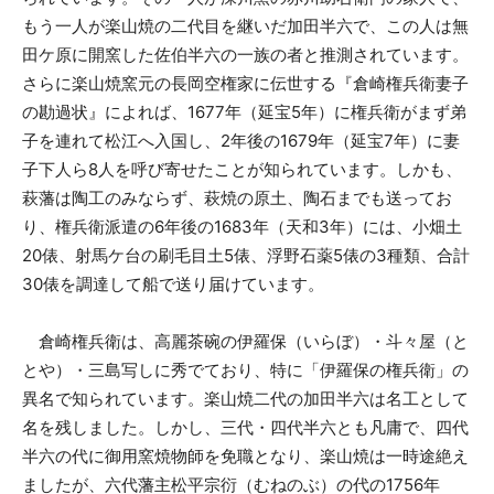
もう一人が楽山焼の二代目を継いだ加田半六で、この人は無
田ケ原に開窯した佐伯半六の一族の者と推測されています。
さらに楽山焼窯元の長岡空権家に伝世する『倉崎権兵衛妻子
の勘過状』によれば、1677年（延宝5年）に権兵衛がまず弟
子を連れて松江へ入国し、2年後の1679年（延宝7年）に妻
子下人ら8人を呼び寄せたことが知られています。しかも、
萩藩は陶工のみならず、萩焼の原土、陶石までも送ってお
り、権兵衛派遣の6年後の1683年（天和3年）には、小畑土
20俵、射馬ケ台の刷毛目土5俵、浮野石薬5俵の3種類、合計
30俵を調達して船で送り届けています。
倉崎権兵衛は、高麗茶碗の伊羅保（いらぼ）・斗々屋（と
とや）・三島写しに秀でており、特に「伊羅保の権兵衛」の
異名で知られています。楽山焼二代の加田半六は名工として
名を残しました。しかし、三代・四代半六とも凡庸で、四代
半六の代に御用窯焼物師を免職となり、楽山焼は一時途絶え
ましたが、六代藩主松平宗衍（むねのぶ）の代の1756年