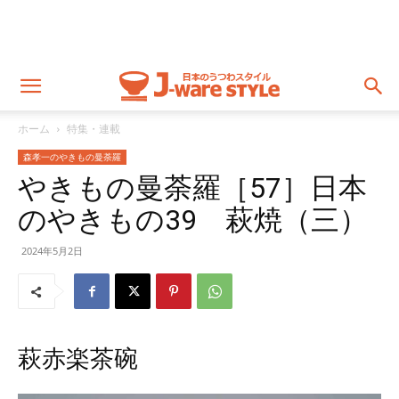
ホーム
特集・連載
森孝一のやきもの曼荼羅
やきもの曼荼羅［57］日本
のやきもの39 萩焼（三）
2024年5月2日
萩赤楽茶碗