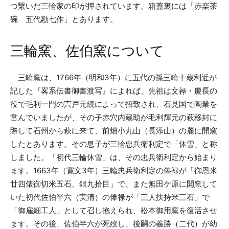
つ繋いだ三輪家の印が押されています。箱蓋裏には「赤楽茶
碗 五代勘七作」とあります。
三輪窯、佐伯窯について
三輪窯は、1766年（明和3年）に五代の孫三輪十蔵利近が
記した『畧系伝書御書渡写』によれば、先祖は文禄・慶長の
役で毛利一門の宍戸元続によって招致され、石見国で陶業を
営んでいましたが、その子赤穴内蔵助が毛利輝元の萩移封に
際して石州から萩に来て、前畑小丸山（長添山）の麓に開窯
したとあります。その息子が三輪忠兵衛利定で「休雪」と称
しました。「初代三輪休雪」は、その忠兵衛利定から始まり
ます。1663年（寛文3年）三輪忠兵衛利定の俸禄が「御恩米
廿四俵御切米五石、銀九拾目」で、また無田ケ原に開窯して
いた初代佐伯半六（実清）の俸禄が「三人扶持米三石」で
「御雇細工人」として召し抱えられ、松本御用窯を復活させ
ます。その後、佐伯半六が死歿し、後嗣の義勝（二代）が幼