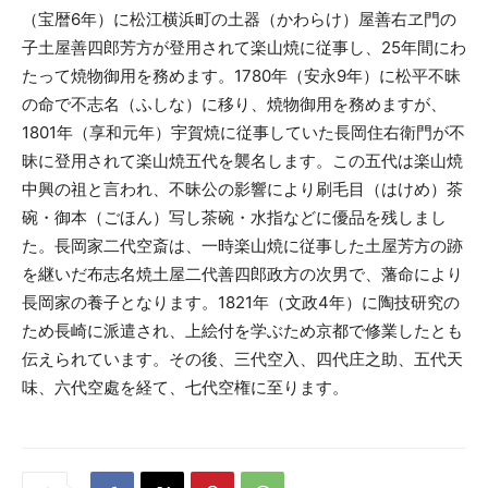
（宝暦6年）に松江横浜町の土器（かわらけ）屋善右ヱ門の
子土屋善四郎芳方が登用されて楽山焼に従事し、25年間にわ
たって焼物御用を務めます。1780年（安永9年）に松平不昧
の命で不志名（ふしな）に移り、焼物御用を務めますが、
1801年（享和元年）宇賀焼に従事していた長岡住右衛門が不
昧に登用されて楽山焼五代を襲名します。この五代は楽山焼
中興の祖と言われ、不昧公の影響により刷毛目（はけめ）茶
碗・御本（ごほん）写し茶碗・水指などに優品を残しまし
た。長岡家二代空斎は、一時楽山焼に従事した土屋芳方の跡
を継いだ布志名焼土屋二代善四郎政方の次男で、藩命により
長岡家の養子となります。1821年（文政4年）に陶技研究の
ため長崎に派遣され、上絵付を学ぶため京都で修業したとも
伝えられています。その後、三代空入、四代庄之助、五代天
味、六代空處を経て、七代空権に至ります。