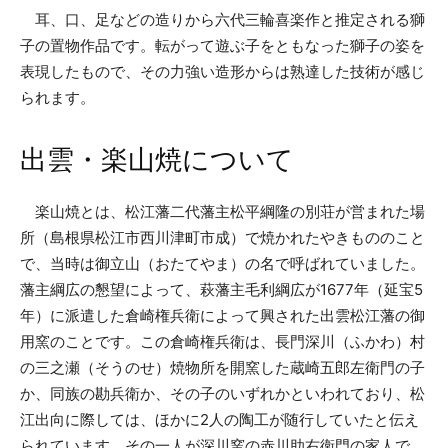
耳、口、足などの造りから六代三輪喜楽作と推定される獅
子の置物作品です。転がって遊ぶ子をともなった獅子の姿を
表現したもので、その力強い造形からは熟達した技術が感じ
られます。
出雲・楽山焼について
楽山焼とは、松江藩二代藩主松平綱隆の別荘が営まれた場
所（島根県松江市西川津町市成）で焼かれたやきもののこと
で、当時は御立山（おたてやま）の名で呼ばれていました。
藩主綱広の懇望によって、萩藩主毛利綱広が1677年（延宝5
年）に派遣した倉崎権兵衛によって興された出雲松江藩の御
用窯のことです。この倉崎権兵衛は、長門深川（ふかわ）村
の三之瀬（そうのせ）焼物所を開窯した蔵崎五郎左衛門の子
か、同族の勘兵衛か、その子のいずれかといわれており、松
江出向に際しては、ほかに2人の陶工が随行していたと伝え
られています。その一人が深川窯の赤川助右衛門の家人で、