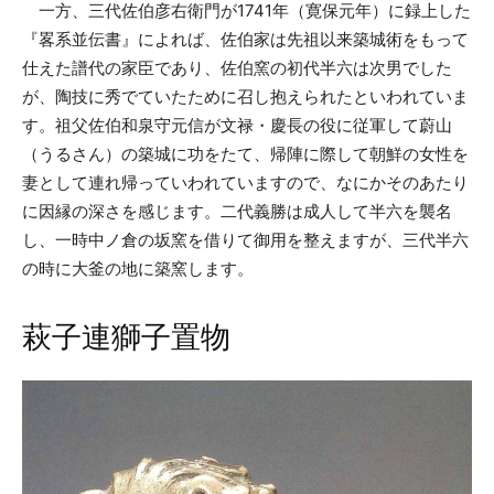
一方、三代佐伯彦右衛門が1741年（寛保元年）に録上した
『畧系並伝書』によれば、佐伯家は先祖以来築城術をもって
仕えた譜代の家臣であり、佐伯窯の初代半六は次男でした
が、陶技に秀でていたために召し抱えられたといわれていま
す。祖父佐伯和泉守元信が文禄・慶長の役に従軍して蔚山
（うるさん）の築城に功をたて、帰陣に際して朝鮮の女性を
妻として連れ帰っていわれていますので、なにかそのあたり
に因縁の深さを感じます。二代義勝は成人して半六を襲名
し、一時中ノ倉の坂窯を借りて御用を整えますが、三代半六
の時に大釜の地に築窯します。
萩子連獅子置物