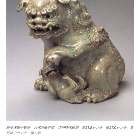
萩子連獅子置物 六代三輪喜楽 江戸時代後期 高21.5センチ 幅27.0センチ 奥
行16.0センチ 個人蔵