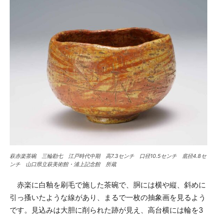
萩赤楽茶碗 三輪勘七 江戸時代中期 高7.3センチ 口径10.5センチ 底径4.8セ
ンチ 山口県立萩美術館・浦上記念館 所蔵
赤楽に白釉を刷毛で施した茶碗で、胴には横や縦、斜めに
引っ搔いたような線があり、まるで一枚の抽象画を見るよう
です。見込みは大胆に削られた跡が見え、高台横には輪を3