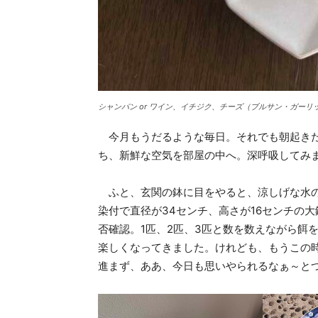
シャンパン or ワイン、イチジク、チーズ（ブルサン・ガーリ
今月もうだるような毎日。それでも朝起きた
ち、新鮮な空気を部屋の中へ。深呼吸してみ
ふと、玄関の鉢に目をやると、涼しげな水の
染付で直径が34センチ、高さが16センチの
否確認。1匹、2匹、3匹と数を数えながら餌
楽しくなってきました。けれども、もうこの
進まず、ああ、今日も思いやられるなぁ～と