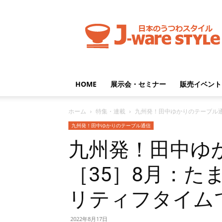
J-
ware
Style
HOME
展示会・セミナー
販売イベント
ホーム
特集・連載
九州発！田中ゆかりのテーブル
九州発！田中ゆかりのテーブル通信
九州発！田中ゆ
［35］8月：た
リティフタイム
2022年8月17日