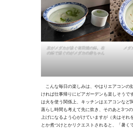
左がメダカが泳ぐ有田焼の鉢。右
メダ
の鉢で泳ぐのがメダカの赤ちゃん
こんな毎日の楽しみは、やはりエアコンの効
ければ仕事帰りにビアガーデンも楽しそうで
は火を使う関係上、キッチンはエアコンなど
蒸らし時間も考えて先に炊き、そのあと3つ
上げになるよう心がけていますが（夫はそれ
とか煮つけとかリクエストされると、「暑く