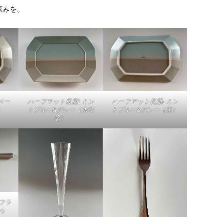
涼みを。
ベー
ハーフマット長皿Lミン
ハーフマット長皿Lミン
）
トブルー&グレー（永峰
トブルー&グレー（裏）
窯）
フラ
ろ