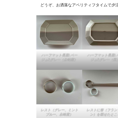
どうぞ、お洒落なアペリティフタイムで夕
ハーフマット長皿Lベー
ハーフマット長皿L
ジュ&グレー（永峰窯）
ジュ&グレー（裏
レスト（グレー、ミント
レストに箸（フラン
ブルー、永峰窯）
ン）を載せたとこ