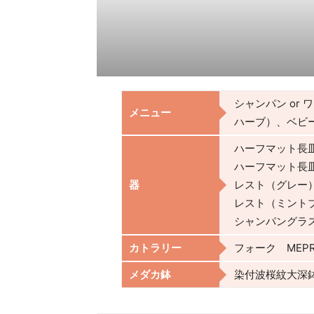
シャンパン or
メニュー
ハーブ）、ベビ
ハーフマット長
ハーフマット長
器
レスト（グレー
レスト（ミント
シャンパングラ
カトラリー
フォーク MEP
メダカ鉢
染付波桜紋大深