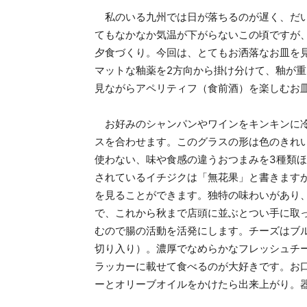
私のいる九州では日が落ちるのが遅く、だい
てもなかなか気温が下がらないこの頃ですが
夕食づくり。今回は、とてもお洒落なお皿を
マットな釉薬を2方向から掛け分けて、釉が
見ながらアペリティフ（食前酒）を楽しむお
お好みのシャンパンやワインをキンキンに冷
スを合わせます。このグラスの形は色のきれ
使わない、味や食感の違うおつまみを3種類
されているイチジクは「無花果」と書きます
を見ることができます。独特の味わいがあり
で、これから秋まで店頭に並ぶとつい手に取
むので腸の活動を活発にします。チーズはブ
切り入り）。濃厚でなめらかなフレッシュチ
ラッカーに載せて食べるのが大好きです。お
ーとオリーブオイルをかけたら出来上がり。