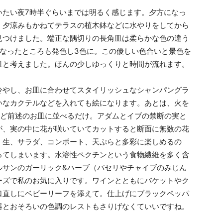
たい夜7時半ぐらいまでは明るく感じます。夕方になっ
、夕涼みもかねてテラスの植木鉢などに水やりをしてから
見つけました。端正な隅切りの長角皿は柔らかな色の違う
重なったところも発色し3色に。この優しい色合いと景色を
皿と考えました。ほんの少しゆっくりと時間が流れます。
やし、お皿に合わせてスタイリッシュなシャンパングラ
いなカクテルなどを入れても絵になります。あとは、火を
ほど前述のお皿に並べるだけ。アダムとイブの禁断の実と
が、実の中に花が咲いていてカットすると断面に無数の花
、生、サラダ、コンポート、天ぷらと多彩に楽しめるの
ってしまいます。水溶性ペクチンという食物繊維を多く含
ルサンのガーリック&ハーブ（パセリやチャイブのみじん
ーズで私のお気に入りです。ワインとともにバケットやク
口直しにベビーリーフを添えて。仕上げにブラックペッパ
器とおそろいの色調のレストもさりげなくていいですね。