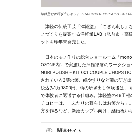
津軽塗お箸研ぎ出しキット（TSUGARU NURI POLISH－KIT 001
津軽の伝統工芸「津軽塗」「こぎん刺し」な
ノづくりを提案する津軽燈LAB（弘前市・高
ットを昨年末発売した。
日本のモノ作りの総合ショールーム「mono
OZONE内）で実施した津軽塗箸のワークショ
NURI POLISH－KIT 001 COUPLE 
されている2膳の箸、紙やすりなど漆の研ぎ
税込み1万9800円。柄の研ぎ出し体験後は、
で体験者に返送する仕組み。津軽塗の48工
チコピーは、「ふたりの暮らしはお箸から」
方を作るなど、新婚カップル向け、結婚祝い
関連サイト