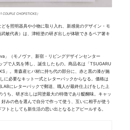
 COUPLE CHOPSTICKS）
どを照明器具や小物に取り入れ、新感覚のデザイン・モ
橋武敏代表）は、津軽塗の研ぎ出しが体験できるペア箸キ
va」（モノヴァ、新宿・リビングデザインセンター
ップで人気を博し、誕生したもの。商品名は「TSUGARU
CHOPSTICKS」。青森産ヒバ材に持ち代の部分に、赤と黒の漆が施
出しに必要なキット一式とレターパックからなる。価格は
同LABにレターパックで郵送、職人が最終仕上げをした上
程のうち、研ぎ出しは同塗最大の特徴であり醍醐味。キャッ
。好みの色を選んで自分で作って使う、互いに相手が使う
ギフトとしても新生活の思い出となるとアピールする。