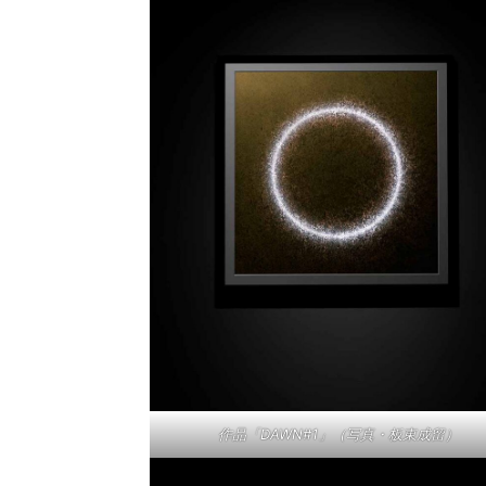
作品「DAWN#1」（写真・板東成留）