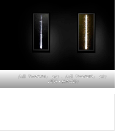
作品「DAWN#4」（右）、作品「DAWN#5」（左）
（写真・板東成留）