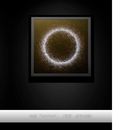
作品「DAWN#2」（写真・板東成留）