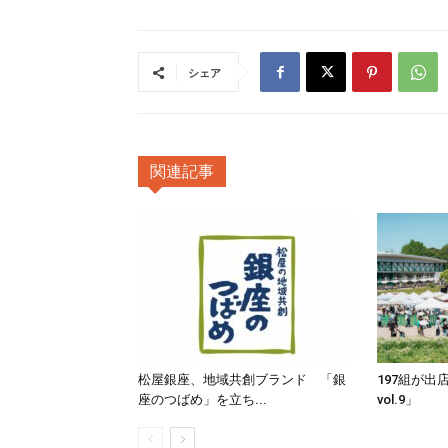
シェア
関連記事
松屋銀座、地域共創ブランド 「銀
197組が出
座のつばめ」を立ち...
vol.9」