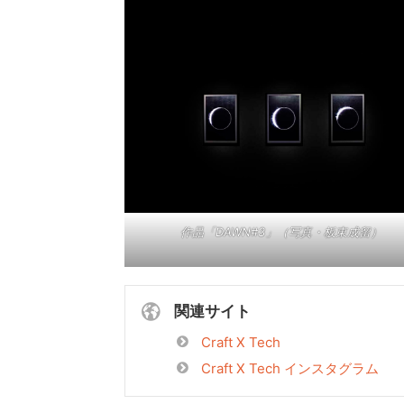
作品「DAWN#3」（写真・板東成留）
関連サイト
Craft X Tech
Craft X Tech インスタグラム