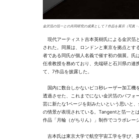
金沢箔の箔一との共同研究の成果として７作品を展示（写真・
現代アーティスト吉本英樹氏による金沢箔と光
された。同展は、ロンドンと東京を拠点とするデ
者である同氏が個人名義で催す初の個展。氏
任准教授を務めており、先端研と石川県の連
て、7作品を披露した。
国内に数台しかないピコ秒レーザー加工機を
透過させた、これまでにない金沢箔のパフォー
芸に新たな1ページを刻みたいという思いと
の情景が表現されている。Tangentと箔一
作品「月輪（がちりん）」制作でコラボレー
吉本氏は東京大学で航空宇宙工学を学び、英