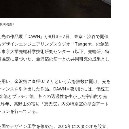
板東成留）
の作品展「DAWN」が8月3～7日、東京・渋谷で開催
ザインエンジニアリングスタジオ「Tangent」の創業
は東京大学先端科学技術研究センター（以下、先端研）特
携協定に基づいた、金沢箔の箔一との共同研究の成果とし
用い、金沢箔に直径0.1ミリという穴を無数に開け、光を
マンスを引き出した作品。DAWN＝夜明けには、伝統工
、金箔とプラチナ箔、各々の透過性を生かした宇宙的な光
とは昨年、高野山の宿坊「恵光院」内の特別室の壁面アート
ションを行っている。
国でデザイン工学を修めた。2015年にスタジオを設立、