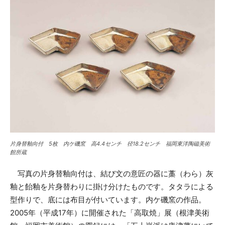
片身替釉向付 5枚 内ケ磯窯 高4.4センチ 径18.2センチ 福岡東洋陶磁美術
館所蔵
写真の片身替釉向付は、結び文の意匠の器に藁（わら）灰
釉と飴釉を片身替わりに掛け分けたものです。タタラによる
型作りで、底には布目が付いています。内ケ磯窯の作品。
2005年（平成17年）に開催された「高取焼」展（根津美術