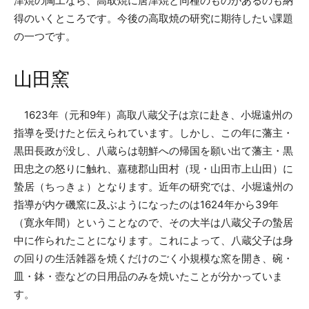
津焼の陶工なら、高取焼に唐津焼と同種のものがあるのも納
得のいくところです。今後の高取焼の研究に期待したい課題
の一つです。
山田窯
1623年（元和9年）高取八蔵父子は京に赴き、小堀遠州の
指導を受けたと伝えられています。しかし、この年に藩主・
黒田長政が没し、八蔵らは朝鮮への帰国を願い出て藩主・黒
田忠之の怒りに触れ、嘉穂郡山田村（現・山田市上山田）に
蟄居（ちっきょ）となります。近年の研究では、小堀遠州の
指導が内ケ磯窯に及ぶようになったのは1624年から39年
（寛永年間）ということなので、その大半は八蔵父子の蟄居
中に作られたことになります。これによって、八蔵父子は身
の回りの生活雑器を焼くだけのごく小規模な窯を開き、碗・
皿・鉢・壺などの日用品のみを焼いたことが分かっていま
す。