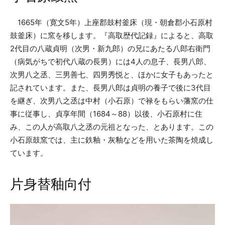
1665年（寛文5年）上座郡鼓村釜床（現・朝倉郡小石原村
鼓釜床）に窯を移します。『高取歴代記録』によると、高取
2代目の八蔵貞明（次男・新九郎）の兄にあたる八郎右衛門
（病気がちで初代八蔵の長男）には4人の息子、長男八郎、
次男八之丞、三男善七、四男秀悦と、ほかに女子もあったと
記されています。また、長男八郎は貞明の養子で後に3代目
を継ぎ、次男八之丞は中村（小石原）で禄をもらい藩窯の仕
事に従事し、貞享年間（1684～88）以後、小石原村に住
み、この人が高取八之丞の元祖となった、とあります。この
小石原鼓窯では、主に鉄釉・灰釉などを用いた茶陶を焼成し
ています。
片身替釉向付