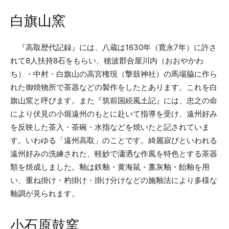
白旗山窯
『高取歴代記録』には、八蔵は1630年（寛永7年）に許さ
れて8人扶持8石をもらい、穂波郡合屋川内（おおやかわ
ち）・中村・白旗山の高宮権現（撃鼓神社）の馬場脇に作ら
れた御焼物所で茶器などの製作をしたとあります。これを白
旗山窯と呼びます。また『筑前国続風土記』には、忠之の命
により伏見の小堀遠州のもとに赴いて指導を受け、遠州好み
を反映した茶入・茶碗・水指などを焼いたと記されていま
す。いわゆる「遠州高取」のことです。綺麗寂びといわれる
遠州好みの洗練された、軽妙で瀟洒な作風を特色とする茶器
類を焼成しました。釉は鉄釉・黄海鼠・藁灰釉・飴釉を用
い、重ね掛け・杓掛け・掛け分けなどの施釉法により多様な
釉調が見られます。
小石原鼓窯