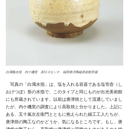
白濁釉水指 内ケ磯窯 高12.0センチ 福岡東洋陶磁美術館所蔵
写真の「白濁水指」は、塩を入れる容器である塩笥壺（し
おげつぼ）形の水指で、このタイプと同じものが出光美術館
にも所蔵されています。以前は唐津焼として流通していまし
たが、内ケ磯窯の調査により高取焼と分かりました。上記に
ある、五十嵐次左衛門とともに抱えられた細工工人たちが、
唐津焼の陶工なのかどうか、気になるところです。もし、唐