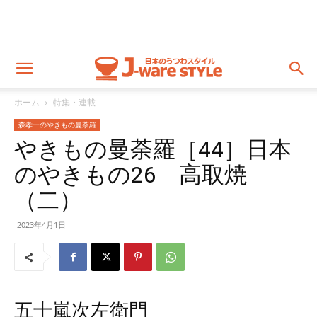
ホーム
特集・連載
森孝一のやきもの曼荼羅
やきもの曼荼羅［44］日本
のやきもの26 高取焼
（二）
2023年4月1日
五十嵐次左衛門