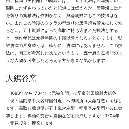
館、福岡市美術館）の図録には、「五十嵐派は唐津藩にいて
製陶にたずさわっていたと記録には伝えるが、唐津焼には片
身替りの施釉法は作例がなく、無論朝鮮にもこの技法はな
い。またこの時期のタタラの型造りの唐津焼も管見にして知
らない。五十嵐派によって高取に持ち込まれた技法とする
と、制作年代は元禄年間の中期以降となる」とあります。朝
鮮唐津の片身替りは、確かに、唐津にはありません。この技
法は、陶工が考案した技法というより、五十嵐次左衛門のよ
うな人物が考案したと考える方が素直な気がします。
大鋸谷窯
1688年から1704年（元禄年間）に早良郡田嶋村大鋸谷
（現・福岡県中央区輝国付近）へ御陶所（大鋸谷窯）を移し
ます。高取八蔵貞明が五十嵐次左衛・稲富喜左衛門と共に参
加します。褐釉の交合や置物などを焼成しますが、1704年
（元禄17年）閉窯します。