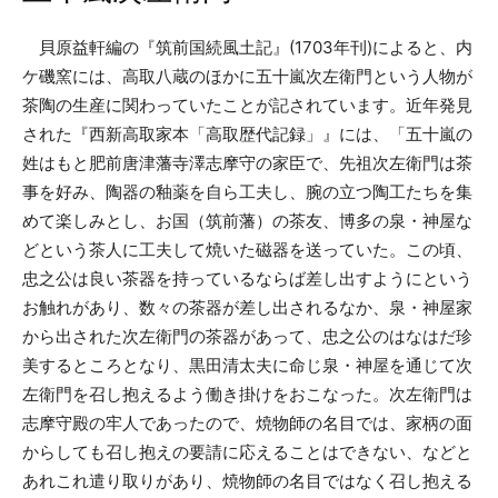
貝原益軒編の『筑前国続風土記』(1703年刊)によると、内
ケ磯窯には、高取八蔵のほかに五十嵐次左衛門という人物が
茶陶の生産に関わっていたことが記されています。近年発見
された『西新高取家本「高取歴代記録」』には、「五十嵐の
姓はもと肥前唐津藩寺澤志摩守の家臣で、先祖次左衛門は茶
事を好み、陶器の釉薬を自ら工夫し、腕の立つ陶工たちを集
めて楽しみとし、お国（筑前藩）の茶友、博多の泉・神屋な
どという茶人に工夫して焼いた磁器を送っていた。この頃、
忠之公は良い茶器を持っているならば差し出すようにという
お触れがあり、数々の茶器が差し出されるなか、泉・神屋家
から出された次左衛門の茶器があって、忠之公のはなはだ珍
美するところとなり、黒田清太夫に命じ泉・神屋を通じて次
左衛門を召し抱えるよう働き掛けをおこなった。次左衛門は
志摩守殿の牢人であったので、焼物師の名目では、家柄の面
からしても召し抱えの要請に応えることはできない、などと
あれこれ遣り取りがあり、焼物師の名目ではなく召し抱える