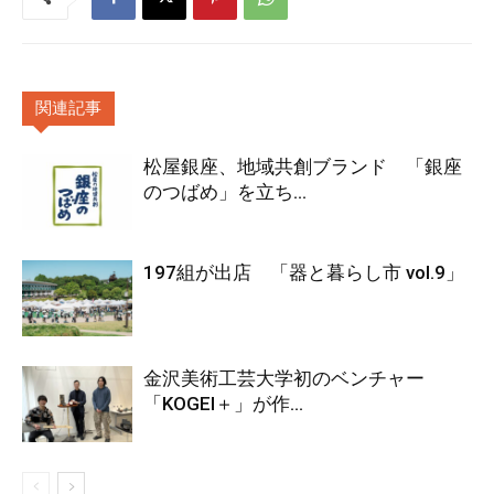
関連記事
松屋銀座、地域共創ブランド 「銀座
のつばめ」を立ち...
197組が出店 「器と暮らし市 vol.9」
金沢美術工芸大学初のベンチャー
「KOGEI＋」が作...