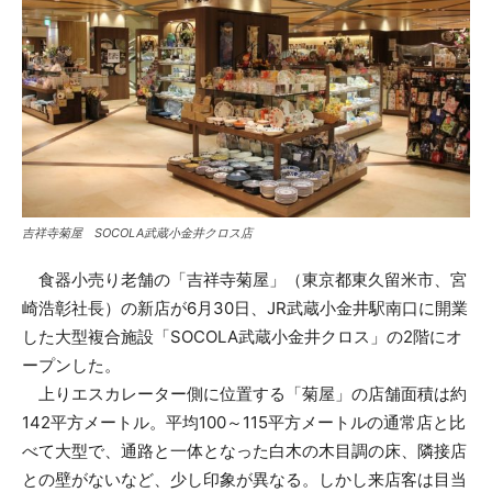
吉祥寺菊屋 SOCOLA武蔵小金井クロス店
食器小売り老舗の「吉祥寺菊屋」（東京都東久留米市、宮
崎浩彰社長）の新店が6月30日、JR武蔵小金井駅南口に開業
した大型複合施設「SOCOLA武蔵小金井クロス」の2階にオ
ープンした。
上りエスカレーター側に位置する「菊屋」の店舗面積は約
142平方メートル。平均100～115平方メートルの通常店と比
べて大型で、通路と一体となった白木の木目調の床、隣接店
との壁がないなど、少し印象が異なる。しかし来店客は目当