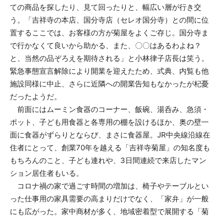
ての商品を探したり、見て回ったりと、幅広い層が行き交
う。「吉祥寺の本店、国分寺店（セレオ国分寺）との間に位
置するここでは、お客様の方が菊屋をよくご存じ。国分寺ま
で行かなくて良いから助かる、また、〇〇はあるわよね？
と、当然の品ぞろえを期待される」と小林律子店長は笑う。
緊急事態宣言解除により開業を迎えたため、式典、内覧も他
施設同様に中止、さらに近隣への開業告知もなかったが杞憂
だったようだ。
前面にはムーミン食器のコーナー、飯碗、湯呑み、急須・
ポット、子ども用食器と各専用の棚を設けるほか、奥の壁一
面に食器がずらりとならび、まさに食器屋。JR中央線沿線在
住者にとって、創業70年を越える「吉祥寺菊屋」の知名度も
もちろんのこと、子ども連れや、3日間連続で来店したマン
ション居住者もいる。
コロナ禍の家で過ごす時間の増加は、椅子やテーブルとい
った仕事用の家具需要の高まりだけでなく、「家弁」が一般
にも広がった。家中商材が多く、地域密着型で展開する「菊