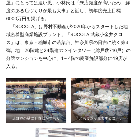
屋」にとっては追い風、小林氏は「来店頻度が高いため、鮮
度のある店づくりが最も大事」と話し、初年度売上目標
6000万円を掲げる。
「SOCOLA」は野村不動産が2020年からスタートした地
域密着型商業施設ブランド。「SOCOLA 武蔵小金井クロ
ス」は、東京・稲城市の若葉台、神奈川県の日吉に続く第3
弾。地上26階建と24階建のツインタワー（総戸数716戸）の
分譲マンションを中心に、1～4階の商業施設部分に49店が
入る。
店舗奥の壁にも食器がずらり
子ども食器が充実するコーナー