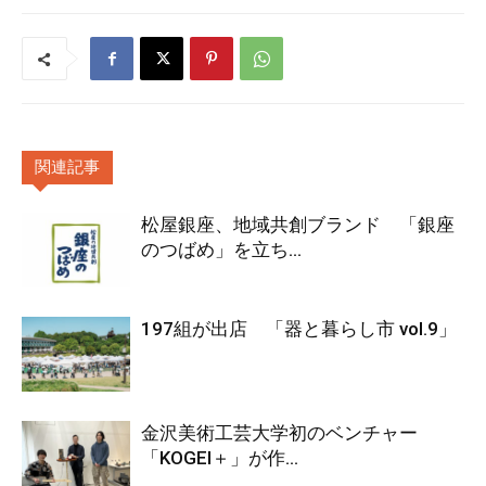
関連記事
松屋銀座、地域共創ブランド 「銀座
のつばめ」を立ち...
197組が出店 「器と暮らし市 vol.9」
金沢美術工芸大学初のベンチャー
「KOGEI＋」が作...