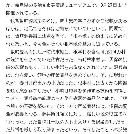
が、岐阜県の多治見市美濃焼ミュージアムで、9月27日まで
開催されている。
代官坂﨑源兵衛の名は、郷土史の本にわずかな記載がある
ほかは、地元でもそれほど知られていないという。同展で
は、坂﨑源兵衛に焦点を当て、「根本焼」の始まりに込めら
れた想いと、今も色あせない根本焼の魅力に迫っている。
坂﨑源兵衛は江戸時代末期に、根本村を含む可児郡4カ村
の統治を任されていた代官だった。当時根本村は、天保の飢
饉の影響もあり、苦しい生活を余儀なくされていた。源兵衛
はこれを憂い、領地の産業開発を進めていた。そこに現れた
のが、春日井郡出身の小助だった。根本村には古くから陶器
を焼く窯が存在したが、小助は磁器を製作する技術を習得し
ており、源兵衛の庇護のもと染付磁器の商品化に成功。「根
本焼」の基礎を築いた。その一方で産業開発には、多額の資
金が必要となる。源兵衛は領民に対し、厳しい税の取立てを
行なった。また当時は一般の人も出入りする娯楽の1つだっ
た賭博を厳しく取り締まったという。そうしたことへの反発