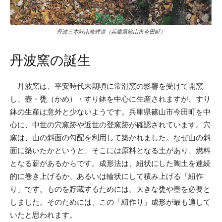
丹波三本峠南窯煙道（兵庫県篠山市今田町）
丹波窯の誕生
丹波窯は、平安時代末期頃に常滑窯の影響を受けて開窯
し、壺・甕（かめ）・すり鉢を中心に生産されますが、すり
鉢の生産は意外と少ないようです。兵庫県篠山市今田町を中
心に、中世の穴窯跡や近世の登窯跡が確認されています。穴
窯は、山の斜面の勾配を利用して築かれました。なぜ山の斜
面に築いたかというと、そこには原料となる土があり、燃料
となる薪があるからです。成形法は、紐状にした陶土を連続
的に巻き上げるか、あるいは輪状にして積み上げる「紐作
り」です。ものを貯蔵するためには、大きな甕や壺を必要と
しました。そのためには、この「紐作り」成形が最も適して
いたと思われます。