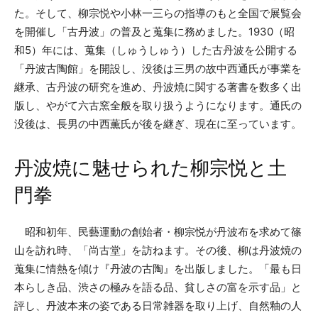
た。そして、柳宗悦や小林一三らの指導のもと全国で展覧会
を開催し「古丹波」の普及と蒐集に務めました。1930（昭
和5）年には、蒐集（しゅうしゅう）した古丹波を公開する
「丹波古陶館」を開設し、没後は三男の故中西通氏が事業を
継承、古丹波の研究を進め、丹波焼に関する著書を数多く出
版し、やがて六古窯全般を取り扱うようになります。通氏の
没後は、長男の中西薫氏が後を継ぎ、現在に至っています。
丹波焼に魅せられた柳宗悦と土
門拳
昭和初年、民藝運動の創始者・柳宗悦が丹波布を求めて篠
山を訪れ時、「尚古堂」を訪ねます。その後、柳は丹波焼の
蒐集に情熱を傾け『丹波の古陶』を出版しました。「最も日
本らしき品、渋さの極みを語る品、貧しさの富を示す品」と
評し、丹波本来の姿である日常雑器を取り上げ、自然釉の人