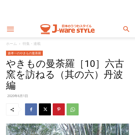
ホーム
特集・連載
森孝一のやきもの曼荼羅
やきもの曼荼羅［10］六古
窯を訪ねる（其の六）丹波
編
2020年6月1日