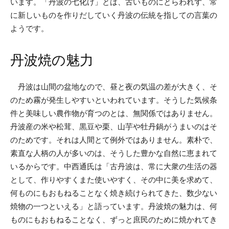
います。「丹波の七化け」とは、古いものにとらわれず、常
に新しいものを作りだしていく丹波の伝統を指しての言葉の
ようです。
丹波焼の魅力
丹波は山間の盆地なので、昼と夜の気温の差が大きく、そ
のため霧が発生しやすいといわれています。そうした気候条
件と美味しい農作物が育つのとは、無関係ではありません。
丹波産の米や松茸、黒豆や栗、山芋や牡丹鍋がうまいのはそ
のためです。それは人間とて例外ではありません。素朴で、
素直な人柄の人が多いのは、そうした豊かな自然に恵まれて
いるからです。中西通氏は「古丹波は、常に大衆の生活の器
として、作りやすくまた使いやすく、その中に美を求めて、
何ものにもおもねることなく焼き続けられてきた、数少ない
焼物の一つといえる」と語っています。丹波焼の魅力は、何
ものにもおもねることなく、ずっと庶民のために焼かれてき