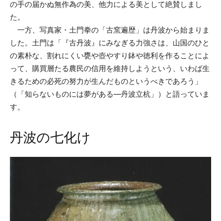
の手の届かぬ無作為の美、他力による美として絶賛しまし
た。
一方、写真家・土門拳の「古窯遍歴」は丹波から始まりま
した。土門は「『古丹波』にみなぎる力強さは、山国のひと
の素朴な、割れにくい甕や壺やすり鉢や徳利を作ることによ
って、購買層たる農民の信用を維持しようという、いわば生
きるための必死の努力が生んだものというべきであろう」
（「知らないものには夢がある—丹波立杭」）と語っていま
す。
丹波の七化け