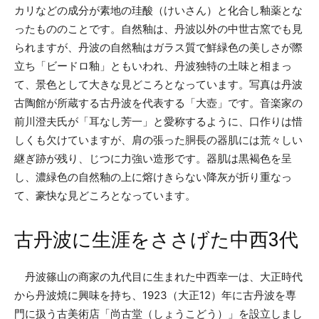
カリなどの成分が素地の珪酸（けいさん）と化合し釉薬とな
ったもののことです。自然釉は、丹波以外の中世古窯でも見
られますが、丹波の自然釉はガラス質で鮮緑色の美しさが際
立ち「ビードロ釉」ともいわれ、丹波独特の土味と相まっ
て、景色として大きな見どころとなっています。写真は丹波
古陶館が所蔵する古丹波を代表する「大壺」です。音楽家の
前川澄夫氏が「耳なし芳一」と愛称するように、口作りは惜
しくも欠けていますが、肩の張った胴長の器肌には荒々しい
継ぎ跡が残り、じつに力強い造形です。器肌は黒褐色を呈
し、濃緑色の自然釉の上に熔けきらない降灰が折り重なっ
て、豪快な見どころとなっています。
古丹波に生涯をささげた中西3代
丹波篠山の商家の九代目に生まれた中西幸一は、大正時代
から丹波焼に興味を持ち、1923（大正12）年に古丹波を専
門に扱う古美術店「尚古堂（しょうこどう）」を設立しまし