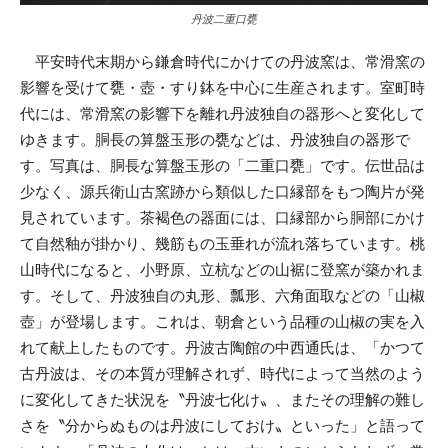
丹波二重口甕
平安時代末期から鎌倉時代にかけての丹波窯は、常滑窯の
影響を受けて甕・壺・すり鉢を中心に生産されます。室町時
代には、常滑窯の影響下を離れ丹波独自の器形へと変化して
ゆきます。胴長の算盤玉形の甕などは、丹波独自の器形で
す。写真は、胴長な算盤玉形の「二重口甕」です。伝世品は
少なく、源兵衛山古窯跡から類似した口縁部をもつ陶片が発
見されています。茶褐色の器面には、口縁部から胴部にかけ
て自然釉が掛かり、幾筋もの玉垂れが流れ落ちています。桃
山時代になると、小野原、立杭などの山裾に登窯が築かれま
す。そして、丹波独自の丸形、瓢形、六角面取などの「山椒
壺」が登場します。これは、朝倉という品種の山椒の実を入
れて献上したものです。丹波古陶館の中西通氏は、「かつて
古丹波は、その本質が理解されず、時代によって当然のよう
に変化してきた状況を〝丹波七化け〟、またその理解の難し
さを〝分からぬものは丹波にしておけ〟といった」と語って