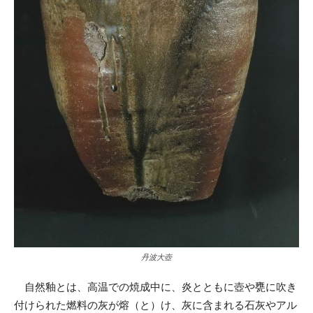
丹波大壺
自然釉とは、高温での焼成中に、炎とともに壺や甕に吹き
付けられた燃料の灰が熔（と）け、灰に含まれる石灰やアル