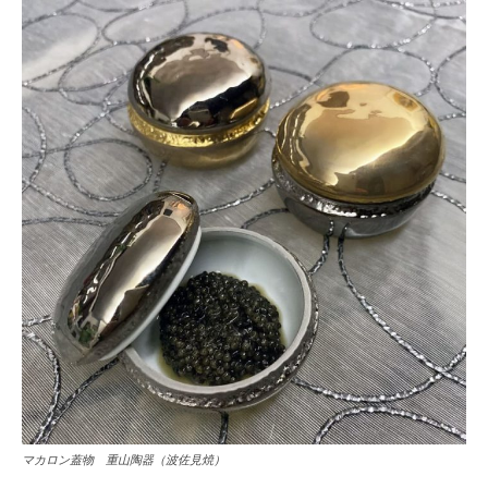
マカロン蓋物 重山陶器（波佐見焼）