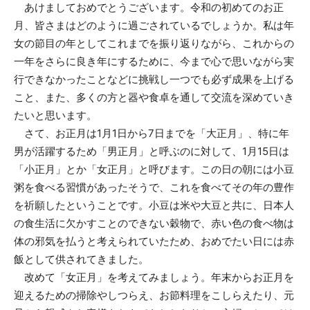
あけましておめでとうございます。令和の初めてのお正
月、皆さまはどのように過ごされているでしょうか。私は年
女の節目の年としてこれまでを振り返りながら、これからの
一年をさらに良き年にするために、今まで心で思いながら実
行できなかったことなどに挑戦し一つでも必ず成果を上げる
こと、また、多くの方と器や食卓を通して交流を深めていき
たいと思います。
さて、お正月は1月1日から7日までを「大正月」、特に年
男が活躍するため「男正月」と呼ぶのに対して、1月15日は
「小正月」とか「女正月」と呼びます。この日の朝には小豆
粥を食べる習慣があったそうで、これを食べてその年の豊作
を祈願したということです。小豆は米や大豆と共に、日本人
の食生活に欠かすことのできない穀物で、赤い色の食べ物は
体の邪気を払うと考えられていたため、おめでたい日には赤
飯として供されてきました。
改めて「女正月」を考えてみましょう。年末からお正月を
迎えるための掃除やしつらえ、お節料理をこしらえたり、元