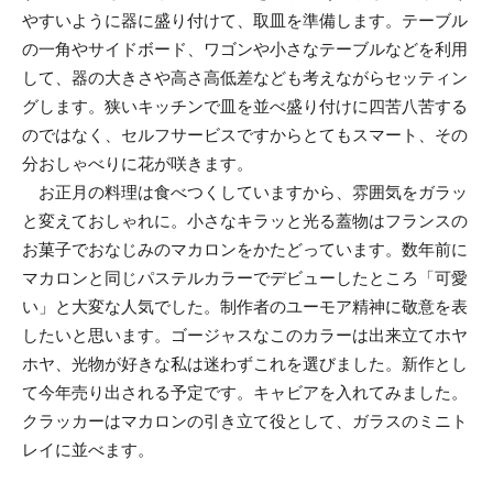
やすいように器に盛り付けて、取皿を準備します。テーブル
の一角やサイドボード、ワゴンや小さなテーブルなどを利用
して、器の大きさや高さ高低差なども考えながらセッティン
グします。狭いキッチンで皿を並べ盛り付けに四苦八苦する
のではなく、セルフサービスですからとてもスマート、その
分おしゃべりに花が咲きます。
お正月の料理は食べつくしていますから、雰囲気をガラッ
と変えておしゃれに。小さなキラッと光る蓋物はフランスの
お菓子でおなじみのマカロンをかたどっています。数年前に
マカロンと同じパステルカラーでデビューしたところ「可愛
い」と大変な人気でした。制作者のユーモア精神に敬意を表
したいと思います。ゴージャスなこのカラーは出来立てホヤ
ホヤ、光物が好きな私は迷わずこれを選びました。新作とし
て今年売り出される予定です。キャビアを入れてみました。
クラッカーはマカロンの引き立て役として、ガラスのミニト
レイに並べます。