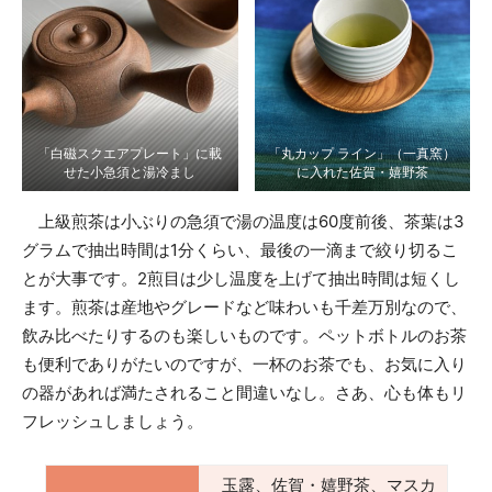
「白磁スクエアプレート」に載
「丸カップ ライン」（一真窯）
せた小急須と湯冷まし
に入れた佐賀・嬉野茶
上級煎茶は小ぶりの急須で湯の温度は60度前後、茶葉は3
グラムで抽出時間は1分くらい、最後の一滴まで絞り切るこ
とが大事です。2煎目は少し温度を上げて抽出時間は短くし
ます。煎茶は産地やグレードなど味わいも千差万別なので、
飲み比べたりするのも楽しいものです。ペットボトルのお茶
も便利でありがたいのですが、一杯のお茶でも、お気に入り
の器があれば満たされること間違いなし。さあ、心も体もリ
フレッシュしましょう。
玉露、佐賀・嬉野茶、マスカ