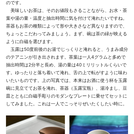
のです。
美味しいお茶は、そのお値段もさることながら、お水・茶
葉や湯の量・温度と抽出時間に気を付けて淹れたいですね。
茶器もお茶の種類によって形や大きさなど異なりますので、
ちょっとこだわってみましょう。まず、碗は茶の緑が映える
ように白磁を選びます。
玉露は50度前後のお湯でじっくりと淹れると、うまみ成分
のテアニンが引き出されます。茶葉は一人4グラムと多めで
抽出時間は2分半と長め、湯の量は40ミリリットルくらいで
す。ゆったりと落ち着いて淹れ、舌の上で転がすように味わ
いたいものです。上の写真では、本来はお酒に使う杯を玉露
碗に見立ててお茶を淹れ、茶器（玉露宝瓶）、湯冷まし、豆
皿とともに白磁手彫りのモダンなプレートに乗せてセットに
してみました。これは一人でこっそりぜいたくしたい時に。