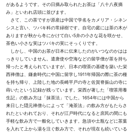
があるようです。その日摘み取られたお茶は「八十八夜摘
み」といわれ店頭に並びます。
さて、この茶ですが原産は中国で学名をカメリア・シネン
シスと言い、ツバキ科の常緑樹です。自宅の庭には茶の木が
ありますが秋から冬にかけて白い5弁の小さな花を咲かせ、
茶色い小さな実はツバキの実にそっくりです。
しかし、中国のお茶が日本に伝来したのがいつなのかはは
っきりしていません。遣唐使や空海などの留学僧が茶を持ち
帰ったと考えられていますが、日本の喫茶の基礎を築いた栄
西禅僧は、鎌倉時代に中国に留学し1911年帰国の際に茶の種
を持ち帰り、上陸した地の長崎平戸の寺と佐賀脊振山の寺に
蒔いたという記録が残っています。栄西が著した「喫茶用養
生記」の飲み方は「抹茶法」でした。1654年には中国から
来日した隠元禅僧らによって「淹茶法」の飲み方がもたらさ
れたといわれており、それが江戸時代になると庶民の間にも
手軽な飲み方で一般化していきます。急須や土瓶などに茶葉
を入れて上から湯を注ぐ飲み方で、それが現在も続いている