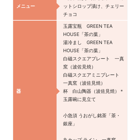
メニュー
ットシロップ漬け、チェリー
チョコ
玉露宝瓶 GREEN TEA
HOUSE「茶の葉」
湯冷まし GREEN TEA
HOUSE「茶の葉」
白磁スクエアプレート 一真
窯（波佐見焼）
白磁スクエアミニプレート
一真窯（波佐見焼）
器
杯 白山陶器（波佐見焼）＊
玉露碗に見立て
小急須 うおがし銘茶「茶・
銀座」
丸カップ ライン 一真窯