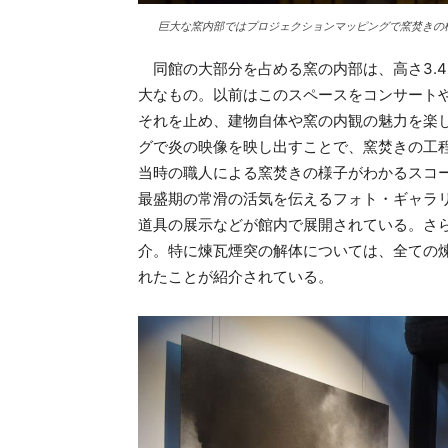
巨大な窯内部ではプロジェクションマッピングで窯焚きの
同館の大部分を占める窯の内部は、高さ3.4メ
大なもの。以前はこのスペースをコンサート
それを止め、建物自体や窯の内観の魅力を楽
グで炎の映像を映し出すことで、窯焚きの工
当時の職人による窯焚きの様子がわかるスコ
最盛期の常滑の活気を伝えるフォト・ギャラ
道具の展示などが館内で展開されている。さ
介。特に煉瓦煙突の解体については、全ての
れたことが紹介されている。