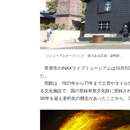
リニューアルオープンした「窯のある広場・資料館」
常滑市のINAXライブミュージアムは10月
た。
同館は、1921年から71年まで土管やタイ
る文化施設で、国の登録有形文化財に登録さ
90年を超え老朽化の懸念があったことから、