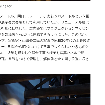
様子を紹介
ートル、間口5.5メートル、奥行き11メートルという巨
や展示会の会場として利用していたが、リニューアル後は
しむ形に転換した。窯内部ではプロジェクションマッピン
程を臨場感たっぷりに体感できるようにした。このほか、
ープ、写真家・山田脩二氏の写真で昭和30年代の土管製造
リー、明治から昭和にかけて常滑でつくられたやきものと
らに、3年を費やした保全工事の様子も写真パネルで紹
煉瓦に番号をつけて管理し、解体前と全く同じ位置に戻さ