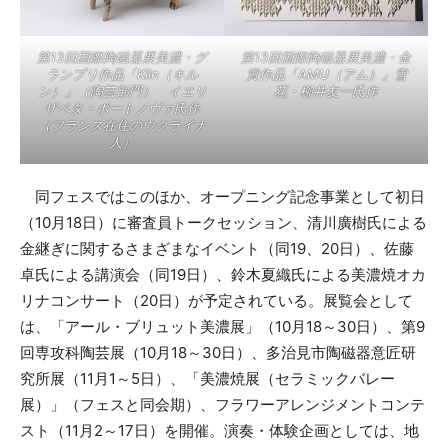
第13回国際陶磁器展美濃・グ
第13回国際陶磁器展美濃・金
ランプリ作品「Kiln（キル
賞作品「AMU（アム）」雪
ン）」（陶芸部門） イエリ
花・柳井友一氏作
ザベタ・ポートノヴァ氏作
（フランス在住のウクライナ
人）
同フェスではこのほか、オープニング記念事業として初日
（10月18日）に審査員トークセッション、清川廣樹氏による
金継ぎに関するさまざまなイベント（同19、20日）、佐藤
卓氏による講演会（同19日）、鈴木夏織氏による美濃焼オカ
リナコンサート（20日）が予定されている。展覧会として
は、「アール・ブリュット美濃展」（10月18～30日）、第9
回専攻科陶芸展（10月18～30日）、多治見市陶磁器意匠研
究所展（11月1～5日）、「美濃焼展（セラミックバレー
展）」（フェスと同会期）、フラワーアレンジメントコンテ
スト（11月2～17日）を開催。演奏・体験企画としては、地