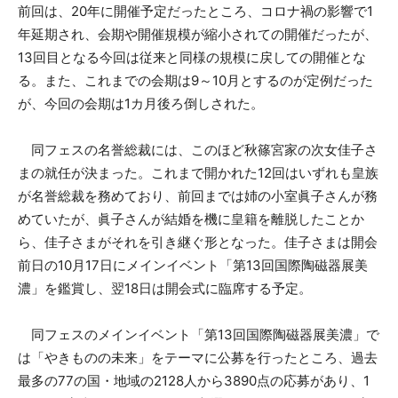
前回は、20年に開催予定だったところ、コロナ禍の影響で1
年延期され、会期や開催規模が縮小されての開催だったが、
13回目となる今回は従来と同様の規模に戻しての開催とな
る。また、これまでの会期は9～10月とするのが定例だった
が、今回の会期は1カ月後ろ倒しされた。
同フェスの名誉総裁には、このほど秋篠宮家の次女佳子さ
まの就任が決まった。これまで開かれた12回はいずれも皇族
が名誉総裁を務めており、前回までは姉の小室眞子さんが務
めていたが、眞子さんが結婚を機に皇籍を離脱したことか
ら、佳子さまがそれを引き継ぐ形となった。佳子さまは開会
前日の10月17日にメインイベント「第13回国際陶磁器展美
濃」を鑑賞し、翌18日は開会式に臨席する予定。
同フェスのメインイベント「第13回国際陶磁器展美濃」で
は「やきものの未来」をテーマに公募を行ったところ、過去
最多の77の国・地域の2128人から3890点の応募があり、1