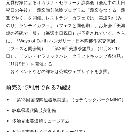
元愛好家によるオカリナ・セラリーナ演奏会（会期中の土日
祝日の午後）、薪窯陶芸体験プログラム「薪窯をつくる、薪
窯でやく」を開催。レストラン・カフェでは「美濃Re（み
のり）ランチ／カフェ」（フェスと同会期）、お茶会「美濃
焼の茶碗で一服」（毎週土日祝日）が予定されている。さら
に、「Ways of Earth ハンガリー・日本陶芸作家交流展」
（フェスと同会期）、「第26回美濃茶盌展」（11月8～17
日）、「プレ・セラミックバレークラフトキャンプ多治見」
（11月9日）を開催する。
各イベントなどの詳細は公式ウェブサイトを参照。
前売券で利用できる7施設
「第13回国際陶磁器展美濃」（セラミックパークMINO）
岐阜県現代陶芸美術館
多治見市美濃焼ミュージアム
多治見市モザイクタイルミュージアム