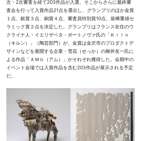
次・2次審査を経て203作品が入選。そこからさらに最終審
査会を行って入賞作品21点を選出し、グランプリのほか金賞
１点、銀賞３点、銅賞４点、審査員特別賞10点、坂﨑重雄セ
ラミック賞２点を決定した。グランプリはフランス在住のウ
クライナ人・イエリザベタ・ポートノヴァ氏の「Ｋｉｌｎ
（キルン）」（陶芸部門）が、金賞は金沢市のプロダクトデ
ザインなどを展開する企業・雪花（せっか）の柳井友一氏に
よる作品「ＡＭＵ（アム）」がそれぞれ獲得した。会期中の
イベント会場では入賞作品を含む203作品が展示される予定
だ。