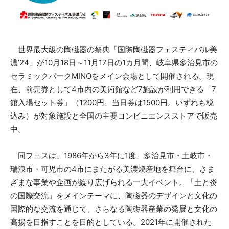
世界最大級の陶磁器の祭典「国際陶磁器フェスティバル美
濃’24」が10月18日～11月17日の1カ月間、岐阜県多治見市の
セラミックパークMINOをメイン会場として開催される。現
在、前売券として4市内の美術館など7施設が利用できる「7
館入場セット券」（1200円、当日券は1500円。いずれも税
込み）が対象施設と全国の主要コンビニエンスストアで販売
中。
同フェスは、1986年から3年に1度、多治見市・土岐市・
瑞浪市・可児市の4市にまたがる美濃焼産地を舞台に、さま
ざまな事業や企画が繰り広げられる一大イベント。「土と炎
の国際交流」をメインテーマに、陶磁器のデザインと文化の
国際的な交流を通じて、さらなる陶磁器産業の発展と文化の
高揚を目指すことを目的としている。2021年に開催された