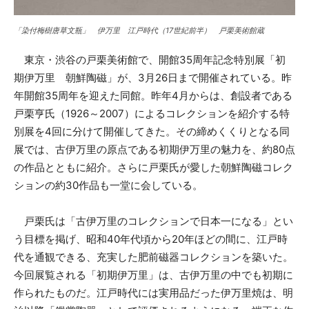
「染付梅樹唐草文瓶」 伊万里 江戸時代（17世紀前半） 戸栗美術館蔵
東京・渋谷の戸栗美術館で、開館35周年記念特別展「初
期伊万里 朝鮮陶磁」が、3月26日まで開催されている。昨
年開館35周年を迎えた同館。昨年4月からは、創設者である
戸栗亨氏（1926～2007）によるコレクションを紹介する特
別展を4回に分けて開催してきた。その締めくくりとなる同
展では、古伊万里の原点である初期伊万里の魅力を、約80点
の作品とともに紹介。さらに戸栗氏が愛した朝鮮陶磁コレク
ションの約30作品も一堂に会している。
戸栗氏は「古伊万里のコレクションで日本一になる」とい
う目標を掲げ、昭和40年代頃から20年ほどの間に、江戸時
代を通観できる、充実した肥前磁器コレクションを築いた。
今回展覧される「初期伊万里」は、古伊万里の中でも初期に
作られたものだ。江戸時代には実用品だった伊万里焼は、明