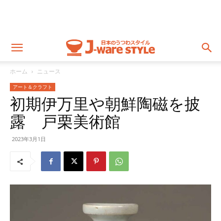
ホーム
ニュース
アート＆クラフト
初期伊万里や朝鮮陶磁を披
露 戸栗美術館
2023年3月1日