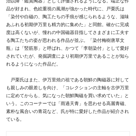
治以降「鑑賞陶器」として評価されるようになる。端正な作
品が好まれ、色絵重視の風潮が強かった時代に、戸栗氏は
「染付や白磁の、陶工たちの手痕が感じられるような、滋味
あふれる初期伊万里も精力的に集めた」と同館。確かに完成
度は高くないが、憧れの中国磁器目指してさまざまに工夫す
る陶工たちの姿が思われる作品が並ぶ。「染付梅樹唐草文
瓶」は「竪筋形」と呼ばれ、かつて「李朝染付」として愛好
されていたが、発掘調査により初期伊万里であることが知ら
れるようになった作品だ。
戸栗氏はまた、伊万里焼の祖である朝鮮の陶磁器に対して
も親しみの眼差しを向け、「コレクションの主軸を古伊万里
に定めてからも、気になった朝鮮陶磁を買い求めていた」と
いう。このコーナーでは「雨過天青」を思わせる高麗青磁、
素朴な風合いの青花など、氏が特に愛好した作品が紹介され
ている。