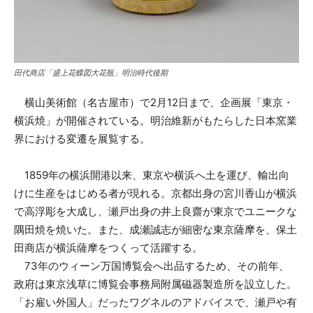
田代商店「盛上花蝶図大花瓶」明治時代後期
横山美術館（名古屋市）で2月12日まで、企画展「東京・
横浜焼」が開催されている。明治維新がもたらした日本窯業
界における変遷を展覧する。
1859年の横浜開港以来、東京や横浜へ土を運び、輸出向
けに生産をはじめる者が現れる。京都出身の宮川香山が横浜
で高浮彫を大成し、瀬戸出身の井上良齋が東京でユニークな
隅田焼を焼いた。また、成瀬誠志が細密な東京薩摩を、保土
田商店が横浜薩摩をつくって活躍する。
73年のウィーン万国博覧会へ出品するため、その前年、
政府は東京浅草に博覧会事務局附属磁器製造所を設立した。
「お雇い外国人」だったワグネルのアドバイスで、瀬戸や有