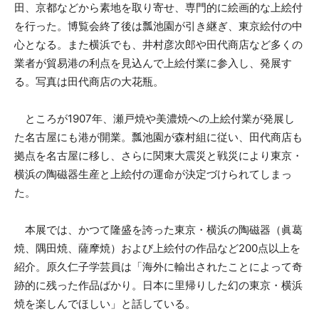
田、京都などから素地を取り寄せ、専門的に絵画的な上絵付
を行った。博覧会終了後は瓢池園が引き継ぎ、東京絵付の中
心となる。また横浜でも、井村彦次郎や田代商店など多くの
業者が貿易港の利点を見込んで上絵付業に参入し、発展す
る。写真は田代商店の大花瓶。
ところが1907年、瀬戸焼や美濃焼への上絵付業が発展し
た名古屋にも港が開業。瓢池園が森村組に従い、田代商店も
拠点を名古屋に移し、さらに関東大震災と戦災により東京・
横浜の陶磁器生産と上絵付の運命が決定づけられてしまっ
た。
本展では、かつて隆盛を誇った東京・横浜の陶磁器（眞葛
焼、隅田焼、薩摩焼）および上絵付の作品など200点以上を
紹介。原久仁子学芸員は「海外に輸出されたことによって奇
跡的に残った作品ばかり。日本に里帰りした幻の東京・横浜
焼を楽しんでほしい」と話している。