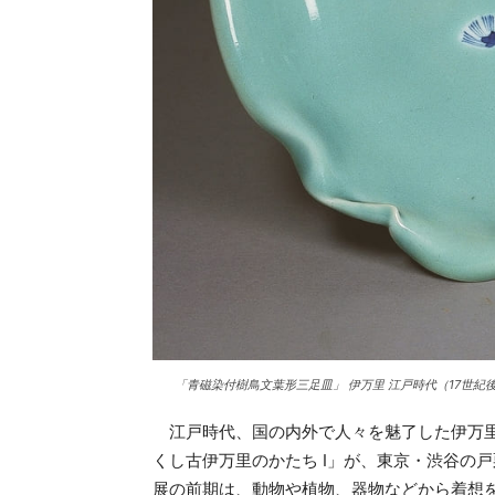
「青磁染付樹鳥文葉形三足皿」 伊万里 江戸時代（17世紀
江戸時代、国の内外で人々を魅了した伊万里
くし古伊万里のかたち Ι」が、東京・渋谷の
展の前期は、動物や植物、器物などから着想を