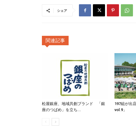
シェア
関連記事
松屋銀座、地域共創ブランド 「銀
197組が出
座のつばめ」を立ち...
vol.9」