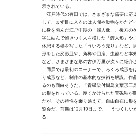
示されている。
江戸時代の有田では、さまざまな需要に応え
して、まず目に入るのは人間や動物をかたど
に身を包んだ江戸中期の「婦人像」。後方の
字に結んで抱きつく人を模した「鯉人形」や
休憩する姿を写した「ういろう売り」など、
形をした変形皿や、角樽や団扇、虫籠など本
など、さまざまな形の古伊万里が次々に紹介
同展では最初のコーナーで、ろくろ成形をは
り成形など、制作の基本的な技術を解説。作
るのも面白そうだ。「青磁染付樹鳥文葉形三
の形を作っている。厚くかけられた青磁釉が
だが、その特性を乗り越えて、自由自在に形
覧会だ。前期は12月19日まで。「うつくしい
る。