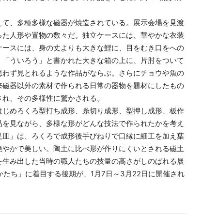
て、多種多様な磁器が焼造されている。展示会場を見渡
った人形や置物の数々だ。独立ケースには、華やかな衣装
ケースには、身の丈よりも大きな鯉に、目をむき口をへの
、「ういろう」と書かれた大きな箱の上に、片肘をついて
思わず見とれるような作品がならぶ。さらにチョウや魚の
来磁器以外の素材で作られる日常の器物を題材にしたもの
され、その多様性に驚かされる。
じめろくろ型打ち成形、糸切り成形、型押し成形、板作
品を見ながら、多様な形がどんな技法で作られたかを考え
足皿」は、ろくろで成形後手びねりで口縁に細工を加え葉
艶やかで美しい。陶土に比べ形が作りにくいとされる磁土
を生み出した当時の職人たちの技量の高さがしのばれる展
かたち」に着目する後期が、1月7日～3月22日に開催され