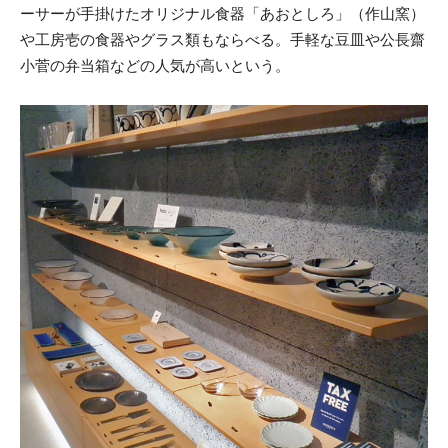
ーサーが手掛けたオリジナル食器「あおとしろ」（作山窯）
や工房壱の食器やグラス類もならべる。手軽な豆皿や公長齋
小菅の弁当箱などの人気が高いという。