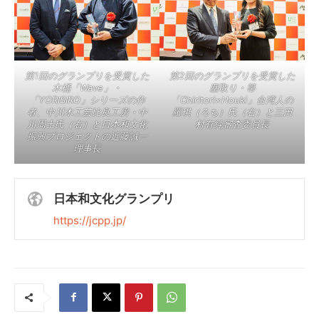
第1回のグランプリを受賞した
第2回のグランプリを受賞した
木桶「Wave」・
塵取り・箒
「YORISIRO」シリーズの作
「Chiritori×Houki」台湾人の
者、中川木工芸比良工房・中
羅琪（ろち）氏（右）と三田
川周士氏（右）と日本和文化
村有純審査委員長
振興プロジェクトの近藤誠一
理事長
日本和文化グランプリ
https://jcpp.jp/