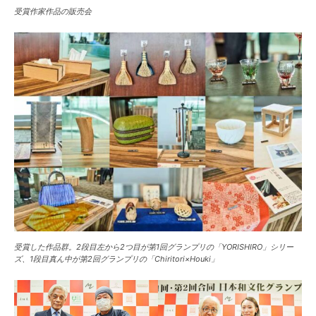
受賞作家作品の販売会
受賞した作品群。2段目左から2つ目が第1回グランプリの「YORISHIRO」シリー
ズ、1段目真ん中が第2回グランプリの「Chiritori×Houki」