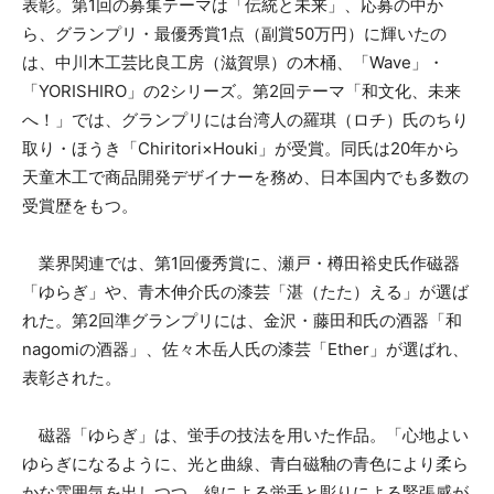
表彰。第1回の募集テーマは「伝統と未来」、応募の中か
ら、グランプリ・最優秀賞1点（副賞50万円）に輝いたの
は、中川木工芸比良工房（滋賀県）の木桶、「Wave」・
「YORISHIRO」の2シリーズ。第2回テーマ「和文化、未来
へ！」では、グランプリには台湾人の羅琪（ロチ）氏のちり
取り・ほうき「Chiritori×Houki」が受賞。同氏は20年から
天童木工で商品開発デザイナーを務め、日本国内でも多数の
受賞歴をもつ。
業界関連では、第1回優秀賞に、瀬戸・樽田裕史氏作磁器
「ゆらぎ」や、青木伸介氏の漆芸「湛（たた）える」が選ば
れた。第2回準グランプリには、金沢・藤田和氏の酒器「和
nagomiの酒器」、佐々木岳人氏の漆芸「Ether」が選ばれ、
表彰された。
磁器「ゆらぎ」は、蛍手の技法を用いた作品。「心地よい
ゆらぎになるように、光と曲線、青白磁釉の青色により柔ら
かな雰囲気を出しつつ、線による蛍手と彫りによる緊張感が