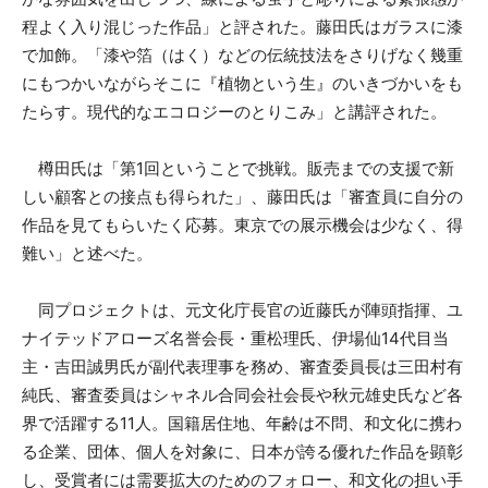
程よく入り混じった作品」と評された。藤田氏はガラスに漆
で加飾。「漆や箔（はく）などの伝統技法をさりげなく幾重
にもつかいながらそこに『植物という生』のいきづかいをも
たらす。現代的なエコロジーのとりこみ」と講評された。
樽田氏は「第1回ということで挑戦。販売までの支援で新
しい顧客との接点も得られた」、藤田氏は「審査員に自分の
作品を見てもらいたく応募。東京での展示機会は少なく、得
難い」と述べた。
同プロジェクトは、元文化庁長官の近藤氏が陣頭指揮、ユ
ナイテッドアローズ名誉会長・重松理氏、伊場仙14代目当
主・吉田誠男氏が副代表理事を務め、審査委員長は三田村有
純氏、審査委員はシャネル合同会社会長や秋元雄史氏など各
界で活躍する11人。国籍居住地、年齢は不問、和文化に携わ
る企業、団体、個人を対象に、日本が誇る優れた作品を顕彰
し、受賞者には需要拡大のためのフォロー、和文化の担い手