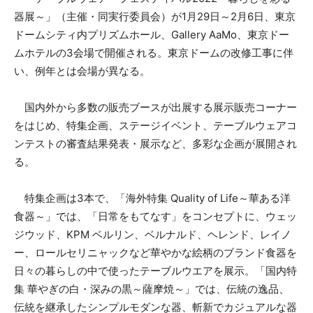
器展～」（主催・同実行委員会）が1月29日～2月6日、東京
ドームシティ内プリズムホール、Gallery AaMo、東京ドー
ムホテルの3会場で開催される。東京ドームの改修工事に伴
い、例年とは会場が異なる。
国内外から多数の販売ブースが出展する展示販売コーナー
をはじめ、特集企画、ステージイベント、テーブルウェアコ
ンテストの審査結果発表・展示など、多彩な企画が展開され
る。
特集企画は3本で、「海外特集 Quality of Life～華ある洋
食器～」では、「日常をもてなす」をコンセプトに、ウェッ
ジウッド、KPM ベルリン、ベルナルド、ヘレンド、レイノ
ー、ロールセリニャックなど華やかな絵柄のブランド食器を
日々の暮らしの中で使ったテーブルウエアを展示。「国内特
集 華やぎの白・深みの黒～薩摩焼～」では、伝統の逸品、
伝統を継承したシンプルモダンな器、斬新でカジュアルな器