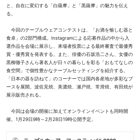
と、自在に変幻する「白薩摩」と「黒薩摩」の魅力を伝え
る。
今回のテーブルウェアコンテストは、「お酒を愉しむ器と
食卓」の2部門構成。Instagramによる応募作品の中から入
選作品を会場に展示し、来場者投票による最終審査で最優秀
賞・優秀賞を発表する。また、俳優の石坂浩二さん、女優の
黒柳徹子さんら著名人が日々の暮らしを彩る「おもてなしの
食空間」で個性豊かなテーブルセッティングを紹介する。
「日本の器を訪ねて」のコーナーでは国内各産地が多彩なブ
ースを展開。波佐見焼、美濃焼、瀬戸焼、常滑焼、有田焼が
展示販売される。
今回は会場の開催に加えてオンラインイベントも同時開
催。1月29日9時～2月28日19時公開予定。