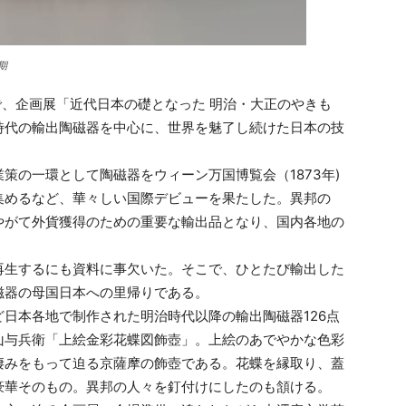
期
、企画展「近代日本の礎となった 明治・大正のやきも
時代の輸出陶磁器を中心に、世界を魅了し続けた日本の技
の一環として陶磁器をウィーン万国博覧会（1873年)
集めるなど、華々しい国際デビューを果たした。異邦の
やがて外貨獲得のための重要な輸出品となり、国内各地の
生するにも資料に事欠いた。そこで、ひとたび輸出した
磁器の母国日本への里帰りである。
日本各地で制作された明治時代以降の輸出陶磁器126点
山与兵衛「上絵金彩花蝶図飾壺」。上絵のあでやかな色彩
凄みをもって迫る京薩摩の飾壺である。花蝶を縁取り、蓋
豪華そのもの。異邦の人々を釘付けにしたのも頷ける。