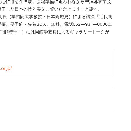
心に迫る企画展。会場準備に追われながら中澤麻衣学芸
魅了した日本の技と美をご覧いただきます」と話す。
正明氏（学習院大学教授・日本陶磁史）による講演「近代陶
。要予約・先着30人、無料。電話052―931―0006に
午後1時半～）には同館学芸員によるギャラリートークが
or.jp/