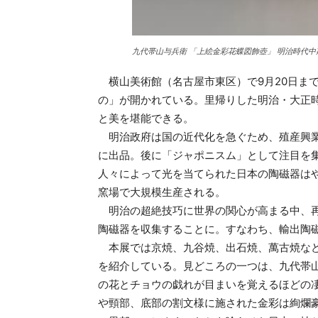
九代帯山与兵衛 「上絵金彩花蝶図飾壺」 明治時代中
横山美術館（名古屋市東区）で9月20日まで
の」が開かれている。里帰りした明治・大正
と美を堪能できる。
明治政府は国の近代化を急ぐため、殖産興業策
に出品。後に「ジャポニスム」として注目を
人々によって光を当てられた日本の陶磁器は
窯場で大規模生産される。
明治の超絶技巧に世界の関心が高まる中、再
陶磁器を収集することに。すなわち、輸出陶
本展では京焼、九谷焼、出石焼、萬古焼など
を紹介している。見どころの一つは、九代帯
の花とチョウの戯れが目まいを覚えるほどの
や頸部、底部の割文様に施された金彩は絢爛