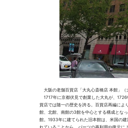
大阪の老舗百貨店「大丸心斎橋店 本館」（大
1717年に京都伏見で創業した大丸が、17
貨店では随一の歴史を誇る。百貨店再編により
館、北館、南館の3館を中心とする構成となっ
館。1933年に建てられた旧本館は、米国の
れていることから、パーツの再利用や復元に