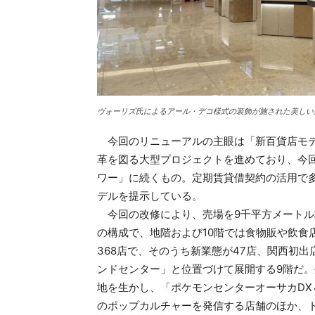
ヴォーリズ氏によるアール・デコ様式の装飾が施された美しい
今回のリニューアルの主眼は「新百貨店モデ
革を図る大型プロジェクトを進めており、今回の
ワー」に続くもの。定期賃貸借契約の活用で
デルを提示している。
今回の改修により、売場を9千平方メートル増
の構成で、地階および10階では食物販や飲食
368店で、そのうち新業態が47店、関西初
ンドセンター」と位置づけて展開する9階だ
地を生かし、「ポケモンセンターオーサカD
のポップカルチャーを発信する店舗のほか、