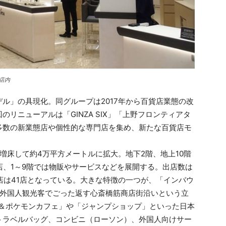
店内
ル」の具現化。同グループは2017年から百貨店業態の改
リニューアルは「GINZA SIX」「上野フロンティアタ
多数の新業態店や個性的な専門店を集め、新たな百貨店モ
床して約4万平方メートルに拡大。地下2階、地上10階
店、1～9階では物販やサービスなどを展開する。出店数は
出店は41店となっている。大きな特徴の一つが、「インバウ
。外国人観光客でごった返す心斎橋筋商店街沿いという立
X＆ポケモンカフェ」や「ジャンプショップ」といった日本
トラベルバッグ、コンビニ（ローソン）、外国人向けサー